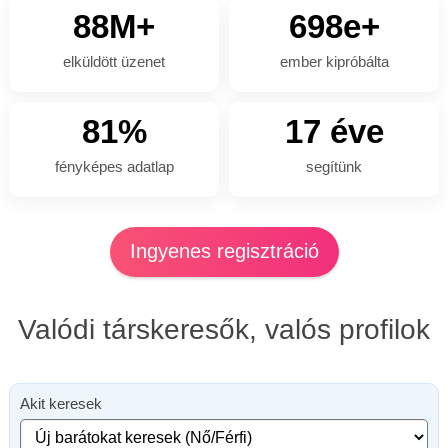
88M+
698e+
elküldött üzenet
ember kipróbálta
81%
17 éve
fényképes adatlap
segítünk
Ingyenes regisztráció
Valódi társkeresők, valós profilok
Akit keresek