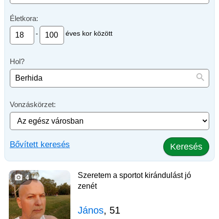
Életkora:
-
éves kor között
Hol?
Vonzáskörzet:
Bővített keresés
Keresés
Szeretem a sportot kirándulást jó
4
zenét
János
, 51