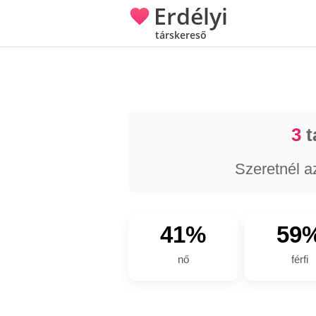
Erdélyi
társkereső
3
t
Szeretnél a
41%
59
nő
férfi