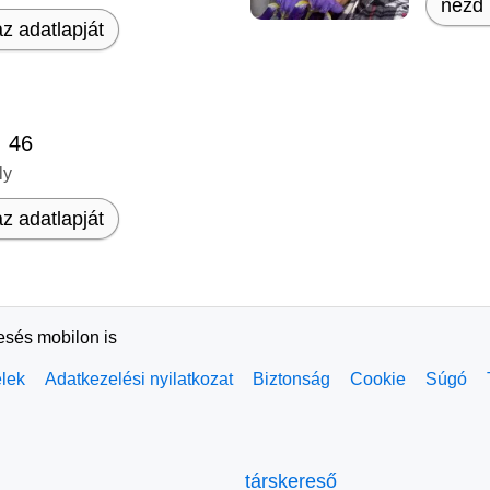
nézd 
z adatlapját
, 46
ly
z adatlapját
resés mobilon is
elek
Adatkezelési nyilatkozat
Biztonság
Cookie
Súgó
társkereső