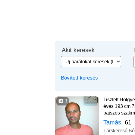
Akit keresek
Bővített keresés
Tisztelt Hölg
3
éves 193 cm 78
bajszos szakm
Tamás
, 61
Társkereső Bó