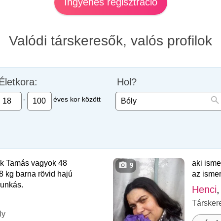
Ingyenes regisztráció
Valódi társkeresők, valós profilok
Életkora:
Hol?
-
éves kor között
yek Tamás vagyok 48
aki isme
9
 kg barna rövid hajú
az ismer
unkás.
Henci
,
Társker
ly