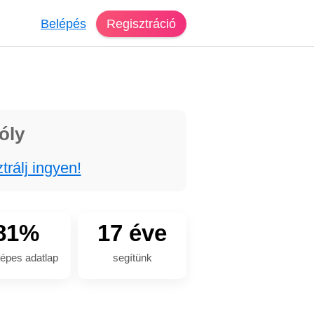
Belépés
Regisztráció
óly
trálj ingyen!
81%
17 éve
épes adatlap
segítünk