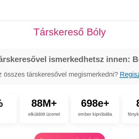
Társkereső Bóly
árskeresővel ismerkedhetsz innen: B
z összes társkeresővel megismerkedni?
Regisz
%
88M+
698e+
elküldött üzenet
ember kipróbálta
fényk