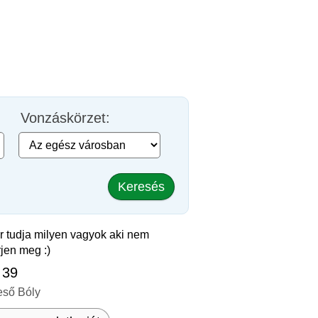
Vonzáskörzet:
Keresés
r tudja milyen vagyok aki nem
jen meg :)
 39
eső Bóly