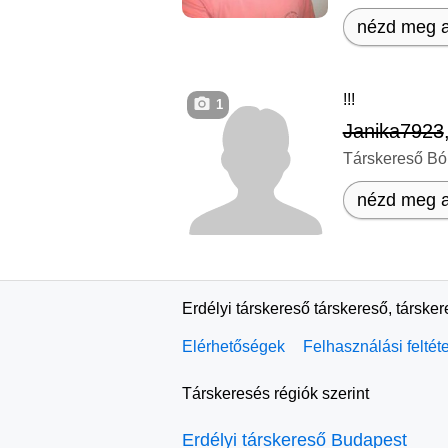
nézd meg a
!!!
1
Janika7923
Társkereső Bó
nézd meg a
Erdélyi társkereső társkereső, társke
Elérhetőségek
Felhasználási feltét
Társkeresés régiók szerint
Erdélyi társkereső Budapest