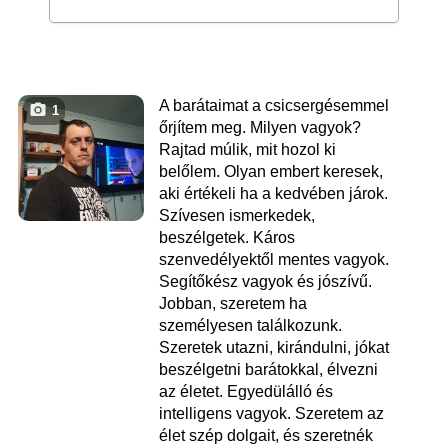
A barátaimat a csicsergésemmel
1
őrjítem meg. Milyen vagyok?
Rajtad múlik, mit hozol ki
belőlem. Olyan embert keresek,
aki értékeli ha a kedvében járok.
Szívesen ismerkedek,
beszélgetek. Káros
szenvedélyektől mentes vagyok.
Segítőkész vagyok és jószívű.
Jobban, szeretem ha
személyesen találkozunk.
Szeretek utazni, kirándulni, jókat
beszélgetni barátokkal, élvezni
az életet. Egyedülálló és
intelligens vagyok. Szeretem az
élet szép dolgait, és szeretnék