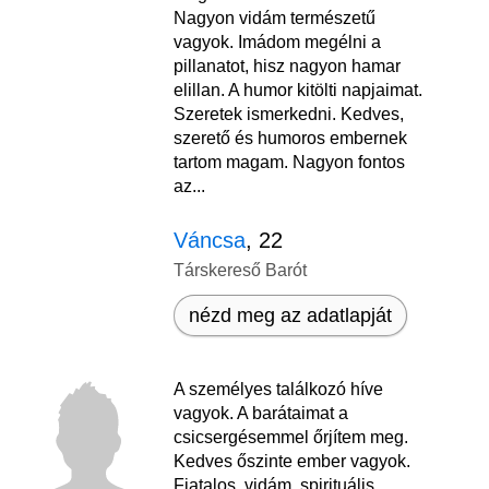
Nagyon vidám természetű
vagyok. Imádom megélni a
pillanatot, hisz nagyon hamar
elillan. A humor kitölti napjaimat.
Szeretek ismerkedni. Kedves,
szerető és humoros embernek
tartom magam. Nagyon fontos
az...
Váncsa
, 22
Társkereső Barót
nézd meg az adatlapját
A személyes találkozó híve
vagyok. A barátaimat a
csicsergésemmel őrjítem meg.
Kedves őszinte ember vagyok.
Fiatalos, vidám, spirituális