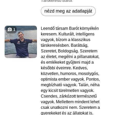
Társkereső Barót
nézd meg az adatlapját
Leendő társam Barót környékén
1
keresem. Kulturált, intelligens
vagyok, bízom a klasszikus
társkeresésben. Barátság,
Szeretet, Boldogság. Szeretem
az életet, megélni a pillanatokat,
és emlékeket gyűjteni majd a
későbbi éveimre. Kedves,
közvetlen, humoros, mosolygós,
optimista ember vagyok. Pontos,
megbízható vagyok. Talán, néha
egy kicsit türelmetlen vagyok.
Csendes, zárkózott természetű
vagyok. Mellettem mindent lehet
csak unatkozni nem. Szeretem a
gyerekeket és az állatokat is.