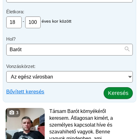
Életkora:
-
éves kor között
Hol?
Vonzáskörzet:
Bővített keresés
Keresés
Társam Barót környékéről
3
keresem. Átlagosan kimért, a
személyes kapcsolat híve és
szavahihető vagyok. Benne
vagyok mindenben, ami