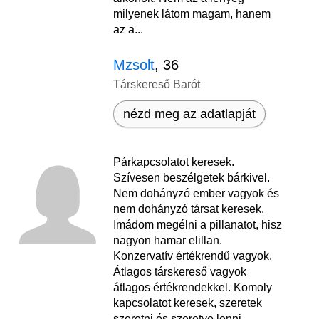
milyenek látom magam, hanem
az a...
Mzsolt
, 36
Társkereső Barót
nézd meg az adatlapját
Párkapcsolatot keresek.
Szívesen beszélgetek bárkivel.
Nem dohányzó ember vagyok és
nem dohányzó társat keresek.
Imádom megélni a pillanatot, hisz
nagyon hamar elillan.
Konzervatív értékrendű vagyok.
Átlagos társkereső vagyok
átlagos értékrendekkel. Komoly
kapcsolatot keresek, szeretek
szeretni és szeretve lenni.