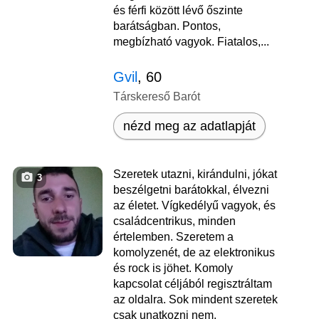
és férfi között lévő őszinte
barátságban. Pontos,
megbízható vagyok. Fiatalos,...
Gvil
, 60
Társkereső Barót
nézd meg az adatlapját
Szeretek utazni, kirándulni, jókat
3
beszélgetni barátokkal, élvezni
az életet. Vígkedélyű vagyok, és
családcentrikus, minden
értelemben. Szeretem a
komolyzenét, de az elektronikus
és rock is jöhet. Komoly
kapcsolat céljából regisztráltam
az oldalra. Sok mindent szeretek
csak unatkozni nem.