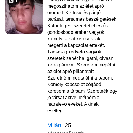
1
megoszthatom az élet apró
örömeit. Kerti sütés pár jó
baráttal, tartalmas beszélgetések.
Különleges, szeretetteljes és
gondoskodó ember vagyok,
komoly társat keresek, aki
megérti a kapcsolat értékét.
Társaság kedvelő vagyok,
szeretek zenét hallgatni, olvasni,
kerékpározni. Szeretem megélni
az élet apró pillanatait.
Szeretném megtalálni a párom.
Komoly kapcsolat céljából
keresem a társam. Szeretnék egy
jó társat akivel leélném a
hátralevő éveket. Akinek
esetleg...
Milán
, 25