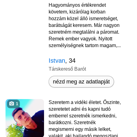
Hagyományos értékrendet
követem, kizárólag korban
hozzám közel álló ismeretséget,
barátságát keresem. Már nagyon
szeretném megtalálni a páromat.
Remek ember vagyok. Nyitott
személyiségnek tartom magam,...
Istvan
, 34
Társkereső Barót
nézd meg az adatlapját
Szeretem a vidéki életet. Őszinte,
1
szeretetet adni és kapni tudó
emberrel szeretnék ismerkedni,
barátkozni. Szeretnék
megismerni egy másik lelket,
valakit, aki hajlandó megosztani,