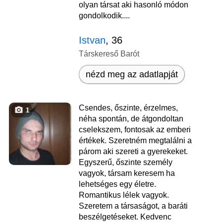
olyan társat aki hasonló módon
gondolkodik....
Istvan
, 36
Társkereső Barót
nézd meg az adatlapját
Csendes, őszinte, érzelmes,
1
néha spontán, de átgondoltan
cselekszem, fontosak az emberi
értékek. Szeretném megtalálni a
párom aki szereti a gyerekeket.
Egyszerű, őszinte személy
vagyok, társam keresem ha
lehetséges egy életre.
Romantikus lélek vagyok.
Szeretem a társaságot, a baráti
beszélgetéseket. Kedvenc