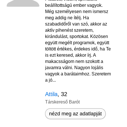
beállítottságú ember vagyok.
Még személyesen nem ismersz
meg addig ne ítélj. Ha
szabadidőről van szó, akkor az
aktív pihenést szeretem,
kirándulást, sportokat. Közösen
együtt megélt programok, együtt
töltött értékes, érdekes idő, ha Te
is ezt keresed, akkor írj. A
makacsságom nem szokott a
javamra válni. Nagyon lojális
vagyok a barátaimhoz. Szeretem
a jó...
Attila
, 32
Társkereső Barót
nézd meg az adatlapját