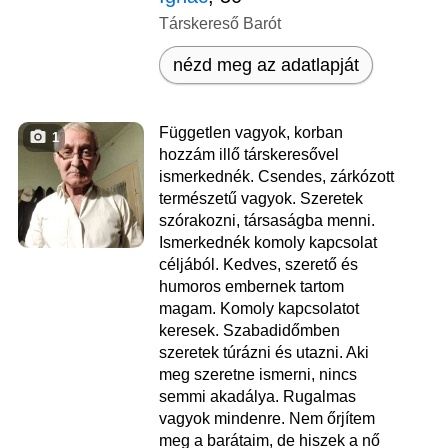
Társkereső Barót
nézd meg az adatlapját
Független vagyok, korban
1
hozzám illő társkeresővel
ismerkednék. Csendes, zárkózott
természetű vagyok. Szeretek
szórakozni, társaságba menni.
Ismerkednék komoly kapcsolat
céljából. Kedves, szerető és
humoros embernek tartom
magam. Komoly kapcsolatot
keresek. Szabadidőmben
szeretek túrázni és utazni. Aki
meg szeretne ismerni, nincs
semmi akadálya. Rugalmas
vagyok mindenre. Nem őrjítem
meg a barátaim, de hiszek a nő