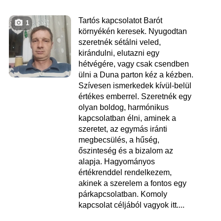
Tartós kapcsolatot Barót
1
környékén keresek. Nyugodtan
szeretnék sétálni veled,
kirándulni, elutazni egy
hétvégére, vagy csak csendben
ülni a Duna parton kéz a kézben.
Szívesen ismerkedek kívül-belül
értékes emberrel. Szeretnék egy
olyan boldog, harmónikus
kapcsolatban élni, aminek a
szeretet, az egymás iránti
megbecsülés, a hűség,
őszinteség és a bizalom az
alapja. Hagyományos
értékrenddel rendelkezem,
akinek a szerelem a fontos egy
párkapcsolatban. Komoly
kapcsolat céljából vagyok itt....