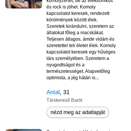
komolyzenét, de az elektronikus
és rock is jöhet. Komoly
kapcsolatot keresek, rendezett
körülmények között élek.
Szeretek kirándulni, szeretem az
állatokat főleg a macskákat.
Teljesen átlagos, ámde vidám és
szeretettel teli életet élek. Komoly
kapcsolatot keresek egy hűséges
társ személyében. Szeretem a
nyugodtságot és a
természetességet. Alapvetőleg
optimista, a jég hátán is...
Antal
, 31
Társkereső Barót
nézd meg az adatlapját