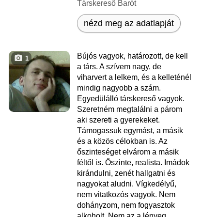
Társkereső Barót
nézd meg az adatlapját
Bújós vagyok, határozott, de kell
1
a társ. A szívem nagy, de
viharvert a lelkem, és a kelleténél
mindig nagyobb a szám.
Egyedülálló társkereső vagyok.
Szeretném megtalálni a párom
aki szereti a gyerekeket.
Támogassuk egymást, a másik
és a közös célokban is. Az
őszinteséget elvárom a másik
féltől is. Őszinte, realista. Imádok
kirándulni, zenét hallgatni és
nagyokat aludni. Vígkedélyű,
nem vitatkozós vagyok. Nem
dohányzom, nem fogyasztok
alkoholt. Nem az a lényeg