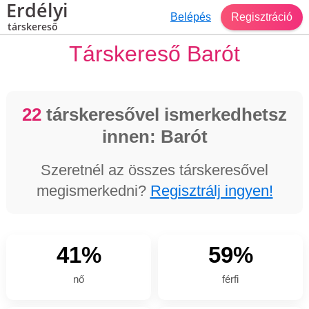
Erdélyi
Belépés
Regisztráció
társkereső
Társkereső Barót
22
társkeresővel ismerkedhetsz
innen: Barót
Szeretnél az összes társkeresővel
megismerkedni?
Regisztrálj ingyen!
41%
59%
nő
férfi