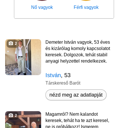
Nő vagyok
Férfi vagyok
Demeter István vagyok, 53 éves
2
és kizárólag komoly kapcsolatot
keresek. Dolgozok, tehát stabil
anyagi helyzettel rendelkezek.
István
, 53
Társkereső Barót
nézd meg az adatlapját
Magamról? Nem kalandot
2
keresek, tehát ha te azt keresel,
ne is próbálkozz! Ismerem