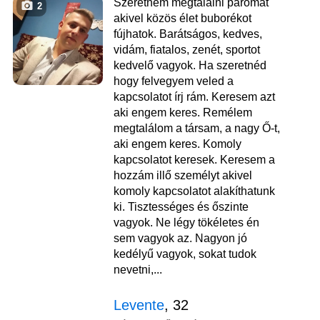
Szeretném megtalálni páromat
2
akivel közös élet buborékot
fújhatok. Barátságos, kedves,
vidám, fiatalos, zenét, sportot
kedvelő vagyok. Ha szeretnéd
hogy felvegyem veled a
kapcsolatot írj rám. Keresem azt
aki engem keres. Remélem
megtalálom a társam, a nagy Ő-t,
aki engem keres. Komoly
kapcsolatot keresek. Keresem a
hozzám illő személyt akivel
komoly kapcsolatot alakíthatunk
ki. Tisztességes és őszinte
vagyok. Ne légy tökéletes én
sem vagyok az. Nagyon jó
kedélyű vagyok, sokat tudok
nevetni,...
Levente
, 32