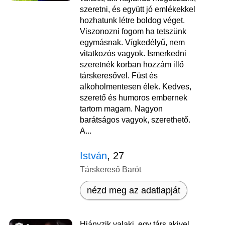
szeretni, és együtt jó emlékekkel
hozhatunk létre boldog véget.
Viszonozni fogom ha tetszünk
egymásnak. Vígkedélyű, nem
vitatkozós vagyok. Ismerkedni
szeretnék korban hozzám illő
társkeresővel. Füst és
alkoholmentesen élek. Kedves,
szerető és humoros embernek
tartom magam. Nagyon
barátságos vagyok, szerethető.
A...
István
, 27
Társkereső Barót
nézd meg az adatlapját
Hiányzik valaki, egy társ akivel