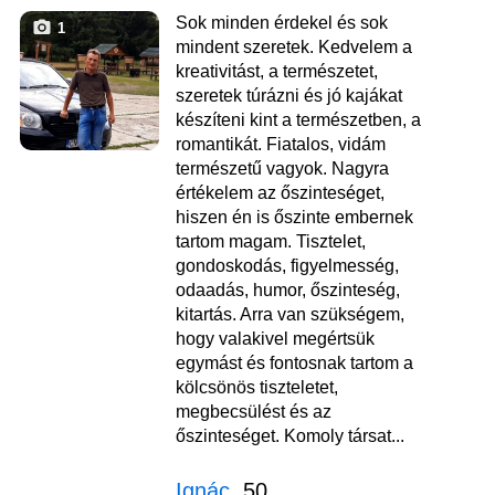
Sok minden érdekel és sok
1
mindent szeretek. Kedvelem a
kreativitást, a természetet,
szeretek túrázni és jó kajákat
készíteni kint a természetben, a
romantikát. Fiatalos, vidám
természetű vagyok. Nagyra
értékelem az őszinteséget,
hiszen én is őszinte embernek
tartom magam. Tisztelet,
gondoskodás, figyelmesség,
odaadás, humor, őszinteség,
kitartás. Arra van szükségem,
hogy valakivel megértsük
egymást és fontosnak tartom a
kölcsönös tiszteletet,
megbecsülést és az
őszinteséget. Komoly társat...
Ignác
, 50