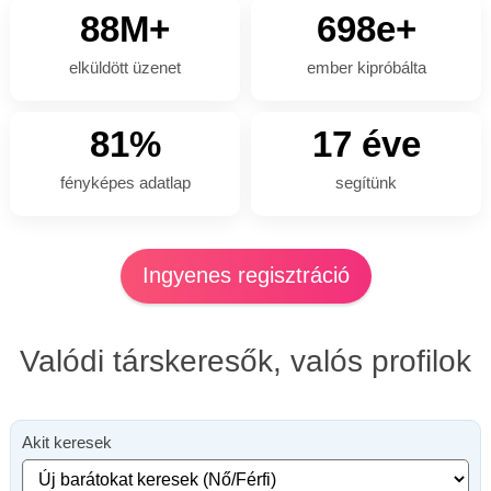
88M+
698e+
elküldött üzenet
ember kipróbálta
81%
17 éve
fényképes adatlap
segítünk
Ingyenes regisztráció
Valódi társkeresők, valós profilok
Akit keresek