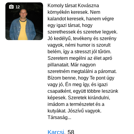
Komoly társat Kovászna
12
környékén keresek. Nem
kalandot keresek, hanem végre
egy igazi társat, hogy
szerethessek és szeretve legyek.
Jó kedélyű, tevékeny és szerény
vagyok, némi humor is szorult
belém, így a stresszt jól tűröm.
Szeretem megélni az élet apró
pillanatait. Már nagyon
szeretném megtalálni a páromat.
Bízom benne, hogy Te pont úgy
vagy jó, Én meg így, és igazi
csapatként, együtt többre leszünk
képesek. Szeretek kirándulni,
imádom a természetet és a
kutyákat. Jószívű vagyok.
Társaság...
Karcsi
, 58