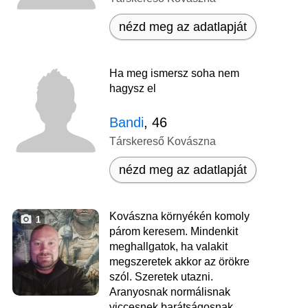
nézd meg az adatlapját
Ha meg ismersz soha nem
hagysz el
Bandi
, 46
Társkereső Kovászna
nézd meg az adatlapját
Kovászna környékén komoly
1
párom keresem. Mindenkit
meghallgatok, ha valakit
megszeretek akkor az örökre
szól. Szeretek utazni.
Aranyosnak normálisnak
viccesnek barátságosnak