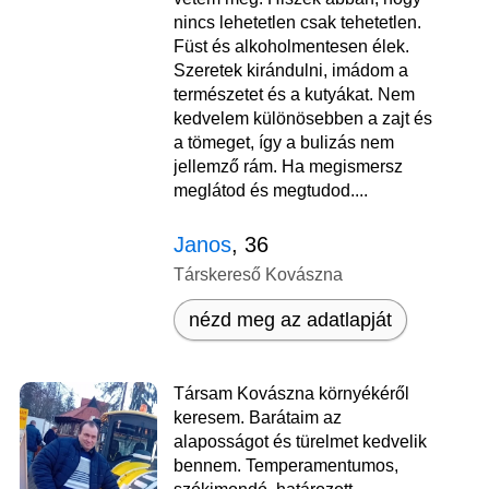
nincs lehetetlen csak tehetetlen.
Füst és alkoholmentesen élek.
Szeretek kirándulni, imádom a
természetet és a kutyákat. Nem
kedvelem különösebben a zajt és
a tömeget, így a bulizás nem
jellemző rám. Ha megismersz
meglátod és megtudod....
Janos
, 36
Társkereső Kovászna
nézd meg az adatlapját
Társam Kovászna környékéről
keresem. Barátaim az
alaposságot és türelmet kedvelik
bennem. Temperamentumos,