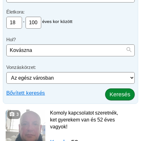
Életkora:
-
éves kor között
Hol?
Vonzáskörzet:
Bővített keresés
Keresés
Komoly kapcsolatot szeretnék,
3
ket gyerekem van és 52 éves
vagyok!