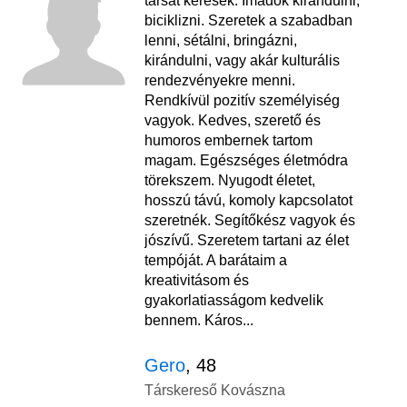
társat keresek. Imádok kirándulni,
biciklizni. Szeretek a szabadban
lenni, sétálni, bringázni,
kirándulni, vagy akár kulturális
rendezvényekre menni.
Rendkívül pozitív személyiség
vagyok. Kedves, szerető és
humoros embernek tartom
magam. Egészséges életmódra
törekszem. Nyugodt életet,
hosszú távú, komoly kapcsolatot
szeretnék. Segítőkész vagyok és
jószívű. Szeretem tartani az élet
tempóját. A barátaim a
kreativitásom és
gyakorlatiasságom kedvelik
bennem. Káros...
Gero
, 48
Társkereső Kovászna