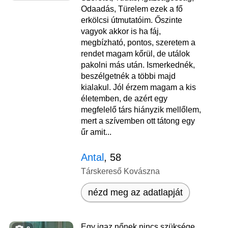
Odaadás, Türelem ezek a fő
erkölcsi útmutatóim. Őszinte
vagyok akkor is ha fáj,
megbízható, pontos, szeretem a
rendet magam kőrül, de utálok
pakolni más után. Ismerkednék,
beszélgetnék a többi majd
kialakul. Jól érzem magam a kis
életemben, de azért egy
megfelelő társ hiányzik mellőlem,
mert a szívemben ott tátong egy
űr amit...
Antal
, 58
Társkereső Kovászna
nézd meg az adatlapját
Egy igaz nőnek nincs szüksége