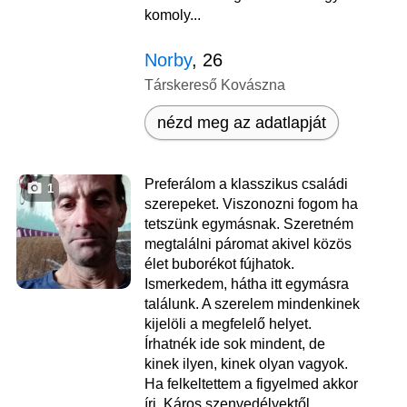
komoly...
Norby
, 26
Társkereső Kovászna
nézd meg az adatlapját
Preferálom a klasszikus családi
1
szerepeket. Viszonozni fogom ha
tetszünk egymásnak. Szeretném
megtalálni páromat akivel közös
élet buborékot fújhatok.
Ismerkedem, hátha itt egymásra
találunk. A szerelem mindenkinek
kijelöli a megfelelő helyet.
Írhatnék ide sok mindent, de
kinek ilyen, kinek olyan vagyok.
Ha felkeltettem a figyelmed akkor
írj. Káros szenvedélyektől