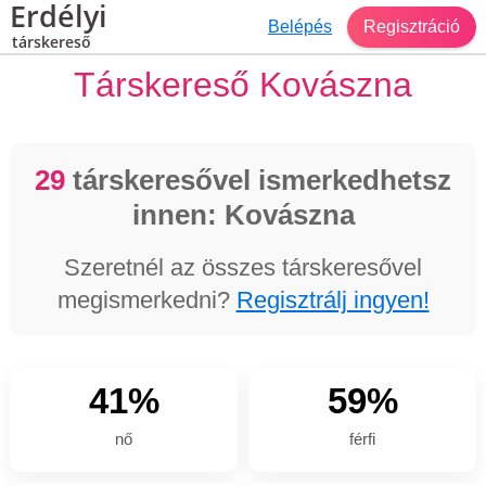
Erdélyi
Belépés
Regisztráció
társkereső
Társkereső Kovászna
29
társkeresővel ismerkedhetsz
innen: Kovászna
Szeretnél az összes társkeresővel
megismerkedni?
Regisztrálj ingyen!
41%
59%
nő
férfi