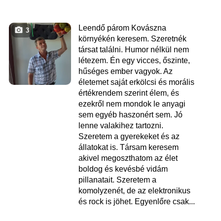
Leendő párom Kovászna
3
környékén keresem. Szeretnék
társat találni. Humor nélkül nem
létezem. Én egy vicces, őszinte,
hűséges ember vagyok. Az
életemet saját erkölcsi és morális
értékrendem szerint élem, és
ezekről nem mondok le anyagi
sem egyéb haszonért sem. Jó
lenne valakihez tartozni.
Szeretem a gyerekeket és az
állatokat is. Társam keresem
akivel megoszthatom az élet
boldog és kevésbé vidám
pillanatait. Szeretem a
komolyzenét, de az elektronikus
és rock is jöhet. Egyenlőre csak...