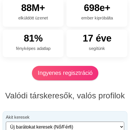
88M+
698e+
elküldött üzenet
ember kipróbálta
81%
17 éve
fényképes adatlap
segítünk
Ingyenes regisztráció
Valódi társkeresők, valós profilok
Akit keresek