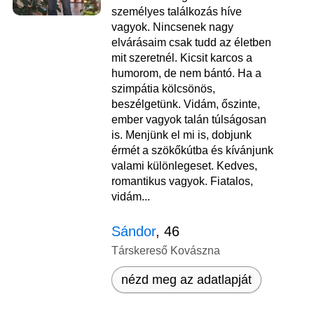
személyes találkozás híve
vagyok. Nincsenek nagy
elvárásaim csak tudd az életben
mit szeretnél. Kicsit karcos a
humorom, de nem bántó. Ha a
szimpátia kölcsönös,
beszélgetünk. Vidám, őszinte,
ember vagyok talán túlságosan
is. Menjünk el mi is, dobjunk
érmét a szökőkútba és kívánjunk
valami különlegeset. Kedves,
romantikus vagyok. Fiatalos,
vidám...
Sándor
, 46
Társkereső Kovászna
nézd meg az adatlapját