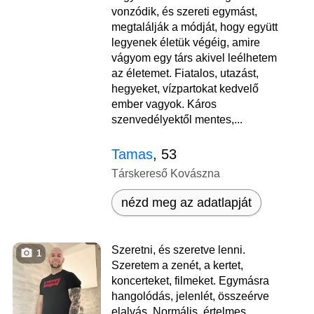
vonzódik, és szereti egymást,
megtalálják a módját, hogy együtt
legyenek életük végéig, amire
vágyom egy társ akivel leélhetem
az életemet. Fiatalos, utazást,
hegyeket, vízpartokat kedvelő
ember vagyok. Káros
szenvedélyektől mentes,...
Tamas
, 53
Társkereső Kovászna
nézd meg az adatlapját
Szeretni, és szeretve lenni.
1
Szeretem a zenét, a kertet,
koncerteket, filmeket. Egymásra
hangolódás, jelenlét, összeérve
elalvás. Normális, értelmes,