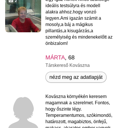
2
ideális testsúlyra és modell
alakra ahhoz.hogy vonzó
legyen.Ami igazán számit a
mosoly,a báj a mágikus
pillantás,a kisugárzás,a
személyiség és mindenekelőtt az
önbizalom!
MÁRTA
, 68
Társkereső Kovászna
nézd meg az adatlapját
Kovászna környékén keresem
magamnak a szerelmet. Fontos,
hogy őszinte légy.
Temperamentumos, szókimondó,
határozott, magabiztos, önfejű,
makacs, akaratos ember vagyok.