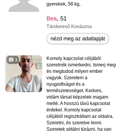
gyerekek, 58 kg,
Bea
, 51
Társkereső Kovászna
nézd meg az adatlapját
Komoly kapcsolat céljából
1
szeretnék ismerkedni. Ismerj meg
és megtudod milyen ember
vagyok. Szeretem a
nyugodtságot és a
természetességet. Kedves,
vidám társat képzelek magam
mellé. A hosszú távú kapcsolat
érdekel. Komoly kapcsolat
céljából regisztráltam az oldalra.
Szeretni, és szeretve lenni.
Szeretek sétálni túrázni, ha van