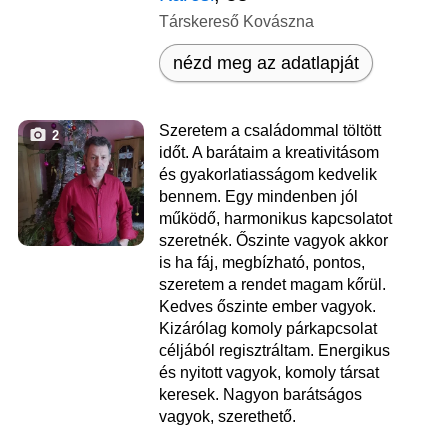
Társkereső Kovászna
nézd meg az adatlapját
Szeretem a családommal töltött
2
időt. A barátaim a kreativitásom
és gyakorlatiasságom kedvelik
bennem. Egy mindenben jól
működő, harmonikus kapcsolatot
szeretnék. Őszinte vagyok akkor
is ha fáj, megbízható, pontos,
szeretem a rendet magam kőrül.
Kedves őszinte ember vagyok.
Kizárólag komoly párkapcsolat
céljából regisztráltam. Energikus
és nyitott vagyok, komoly társat
keresek. Nagyon barátságos
vagyok, szerethető.