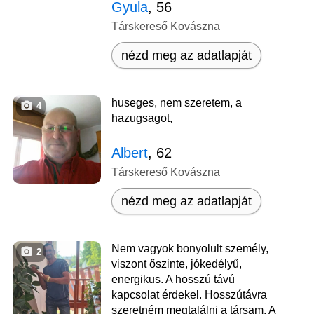
Gyula
, 56
Társkereső Kovászna
nézd meg az adatlapját
huseges, nem szeretem, a
4
hazugsagot,
Albert
, 62
Társkereső Kovászna
nézd meg az adatlapját
Nem vagyok bonyolult személy,
2
viszont őszinte, jókedélyű,
energikus. A hosszú távú
kapcsolat érdekel. Hosszútávra
szeretném megtalálni a társam. A