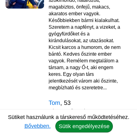
szókimondó, határozott,
magabiztos, önfejű, makacs,
akaratos ember vagyok.
Későbbiekben bármi kialakulhat.
Szeretem a napfényt, a vizeket, a
gyógyfürdőket és a
kirándulásokat, az utazásokat.
Kicsit karcos a humorom, de nem
bántó. Kedves őszinte ember
vagyok. Remélem megtalálom a
társam, a nagy Ő-t, aki engem
keres. Egy olyan társ
jelentkezését várom aki őszinte,
megbízható és szeretetre...
Tom
, 53
Társkereső Kovászna
Sütiket használunk a társkereső működtetéséhez.
nézd meg az adatlapját
Bővebben.
Sütik engedélyezése