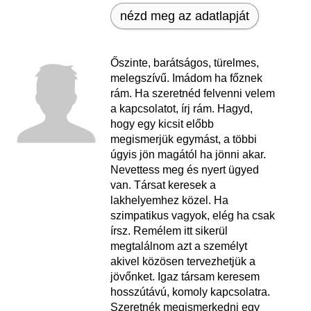
nézd meg az adatlapját
Őszinte, barátságos, türelmes,
melegszívű. Imádom ha főznek
rám. Ha szeretnéd felvenni velem
a kapcsolatot, írj rám. Hagyd,
hogy egy kicsit előbb
megismerjük egymást, a többi
úgyis jön magától ha jönni akar.
Nevettess meg és nyert ügyed
van. Társat keresek a
lakhelyemhez közel. Ha
szimpatikus vagyok, elég ha csak
írsz. Remélem itt sikerül
megtalálnom azt a személyt
akivel közösen tervezhetjük a
jövőnket. Igaz társam keresem
hosszútávú, komoly kapcsolatra.
Szeretnék megismerkedni egy