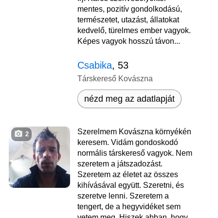
mentes, pozitív gondolkodású,
természetet, utazást, állatokat
kedvelő, türelmes ember vagyok.
Képes vagyok hosszú távon...
Csabika
, 53
Társkereső Kovászna
nézd meg az adatlapját
Szerelmem Kovászna környékén
2
keresem. Vidám gondoskodó
normális társkereső vagyok. Nem
szeretem a játszadozást.
Szeretem az életet az összes
kihívásával együtt. Szeretni, és
szeretve lenni. Szeretem a
tengert, de a hegyvidéket sem
vetem meg. Hiszek abban, hogy