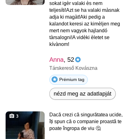
sokat igèr valaki ès nem
teljesíti!Azt se ha valaki màsnak
adja ki magàt!Aki pedig a
kalandot keresi az kimèljen meg
mert nem vagyok hajlandó
tàrsalogni!A vidèki èletet se
kívànom!
Anna
, 52
Társkereső Kovászna
Prémium tag
nézd meg az adatlapját
Dacă crezi că singurătatea ucide,
3
îți spun că o companie proastã te
poate îngropa de viu 🤔