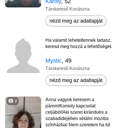
Karoly
, 52
Társkereső Kovászna
nézd meg az adatlapját
Ha valamit lehetetlennek tartasz,
keresd meg hozzá a lehetőséget.
Mystic
, 49
Társkereső Kovászna
nézd meg az adatlapját
Anna vagyok keresem a
2
pàrom!Komoly kapcsolat
celjàból!Aki szeret kiràndulni a
szabadidejèben sètàlni moziba
színházba! Nem szeretem ha túl