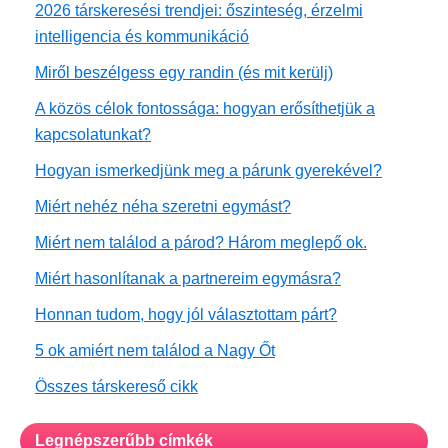
2026 társkeresési trendjei: őszinteség, érzelmi
intelligencia és kommunikáció
Miről beszélgess egy randin (és mit kerülj)
A közös célok fontossága: hogyan erősíthetjük a
kapcsolatunkat?
Hogyan ismerkedjünk meg a párunk gyerekével?
Miért nehéz néha szeretni egymást?
Miért nem találod a párod? Három meglepő ok.
Miért hasonlítanak a partnereim egymásra?
Honnan tudom, hogy jól választottam párt?
5 ok amiért nem találod a Nagy Őt
Összes társkereső cikk
Legnépszerűbb címkék