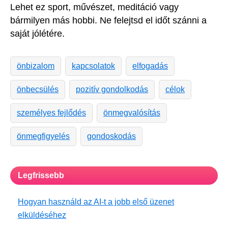
Lehet ez sport, művészet, meditáció vagy
bármilyen más hobbi. Ne felejtsd el időt szánni a
saját jólétére.
önbizalom
kapcsolatok
elfogadás
önbecsülés
pozitív gondolkodás
célok
személyes fejlődés
önmegvalósítás
önmegfigyelés
gondoskodás
Legfrissebb
Hogyan használd az AI-t a jobb első üzenet
elküldéséhez