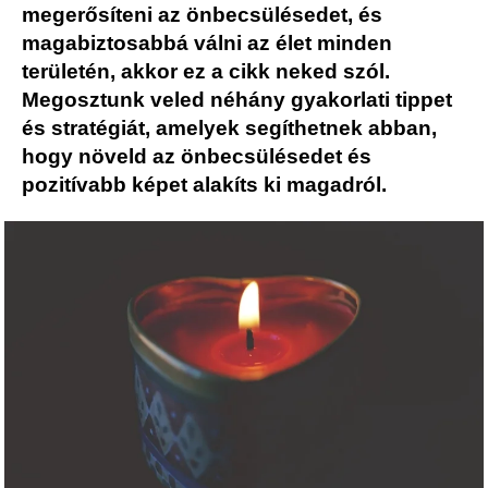
megerősíteni az önbecsülésedet, és
magabiztosabbá válni az élet minden
területén, akkor ez a cikk neked szól.
Megosztunk veled néhány gyakorlati tippet
és stratégiát, amelyek segíthetnek abban,
hogy növeld az önbecsülésedet és
pozitívabb képet alakíts ki magadról.