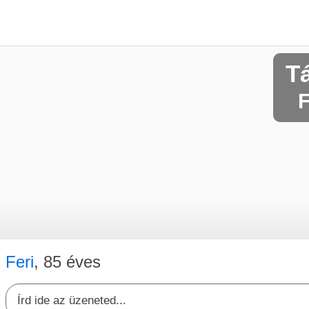
T
F
Feri
, 85 éves