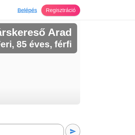
Belépés
Regisztráció
árskereső Arad
eri, 85 éves, férfi