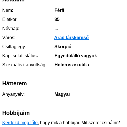
Nem:
Férfi
Életkor:
85
Névnap:
...
Város:
Arad társkereső
Csillagjegy:
Skorpió
Kapcsolati státusz:
Egyedülálló vagyok
Szexuális irányultság:
Heteroszexuális
Hátterem
Anyanyelv:
Magyar
Hobbijaim
Kérdezd meg tőle
, hogy mik a hobbijai. Mit szeret csinálni?