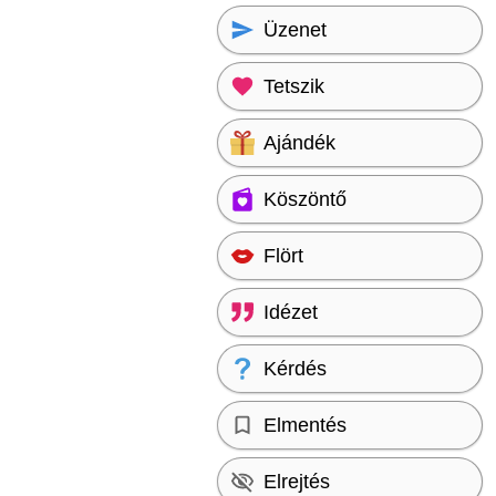
Üzenet
Tetszik
Ajándék
Köszöntő
Flört
Idézet
Kérdés
Elmentés
Elrejtés