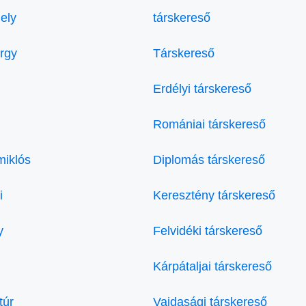
ely
társkereső
örgy
Társkereső
Erdélyi társkereső
Romániai társkereső
miklós
Diplomás társkereső
i
Keresztény társkereső
y
Felvidéki társkereső
Kárpátaljai társkereső
túr
Vajdasági társkereső