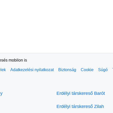
resés mobilon is
elek
Adatkezelési nyilatkozat
Biztonság
Cookie
Súgó
ly
Erdélyi társkereső Barót
Erdélyi társkereső Zilah