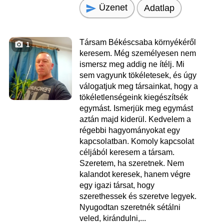
Üzenet
Adatlap
Társam Békéscsaba környékéről
1
keresem. Még személyesen nem
ismersz meg addig ne ítélj. Mi
sem vagyunk tökéletesek, és úgy
válogatjuk meg társainkat, hogy a
tökéletlenségeink kiegészítsék
egymást. Ismerjük meg egymást
aztán majd kiderül. Kedvelem a
régebbi hagyományokat egy
kapcsolatban. Komoly kapcsolat
céljából keresem a társam.
Szeretem, ha szeretnek. Nem
kalandot keresek, hanem végre
egy igazi társat, hogy
szerethessek és szeretve legyek.
Nyugodtan szeretnék sétálni
veled, kirándulni,...