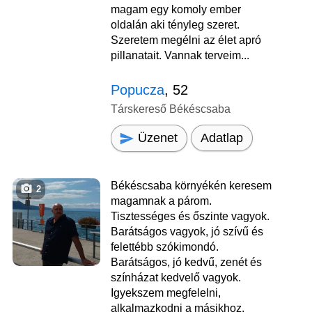
magam egy komoly ember
oldalán aki tényleg szeret.
Szeretem megélni az élet apró
pillanatait. Vannak terveim...
Popucza
, 52
Társkereső Békéscsaba
Üzenet
Adatlap
Békéscsaba környékén keresem
2
magamnak a párom.
Tisztességes és őszinte vagyok.
Barátságos vagyok, jó szívű és
felettébb szókimondó.
Barátságos, jó kedvű, zenét és
színházat kedvelő vagyok.
Igyekszem megfelelni,
alkalmazkodni a másikhoz.