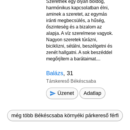
Szeretnék egy olyan boldog,
harmónikus kapcsolatban élni,
aminek a szeretet, az egymás
iránti megbecsülés, a hűség,
őszinteség és a bizalom az
alapja. A víz szerelmese vagyok.
Nagyon szeretek túrázni,
biciklizni, sétálni, beszélgetni és
zenét hallgatni. A sok beszéddel
megőrjítem a barátaimat....
Balázs
, 31
Társkereső Békéscsaba
Üzenet
Adatlap
még több Békéscsaba környéki párkereső férfi