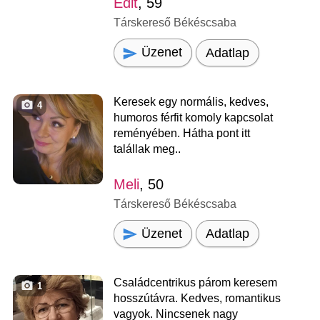
Edit
, 59
Társkereső Békéscsaba
Üzenet
Adatlap
Keresek egy normális, kedves,
4
humoros férfit komoly kapcsolat
reményében. Hátha pont itt
talállak meg..
Meli
, 50
Társkereső Békéscsaba
Üzenet
Adatlap
Családcentrikus párom keresem
1
hosszútávra. Kedves, romantikus
vagyok. Nincsenek nagy