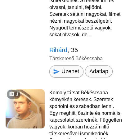
ismerkednék. Szeretek írni és
olvasni, tanulni, fejlődni.
Szeretek sétálni nagyokat, filmet
nézni, nagyokat beszélgetni.
Nyugodt természetű vagyok,
sokat olvasok, de...
Rihárd
, 35
Társkereső Békéscsaba
Üzenet
Adatlap
Komoly társat Békéscsaba
1
környékén keresek. Szeretek
sportolni és szabadban lenni.
Egy meghitt, őszinte és normális
kapcsolatot szeretnék. Független
vagyok, korban hozzám illő
társkeresővel ismerkednék.