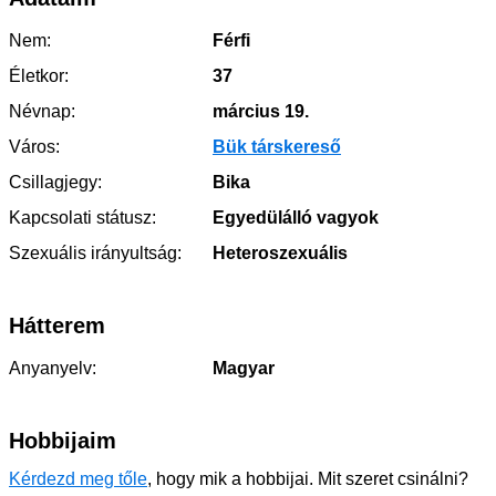
Nem:
Férfi
Életkor:
37
Névnap:
március 19.
Város:
Bük társkereső
Csillagjegy:
Bika
Kapcsolati státusz:
Egyedülálló vagyok
Szexuális irányultság:
Heteroszexuális
Hátterem
Anyanyelv:
Magyar
Hobbijaim
Kérdezd meg tőle
, hogy mik a hobbijai. Mit szeret csinálni?