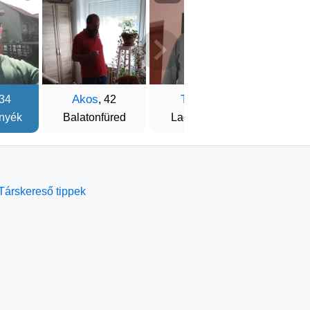
Akos
Tomi
Zolt
 34
, 42
, 37
nyék
Balatonfüred
Ladánybene
Domb
Társkereső tippek