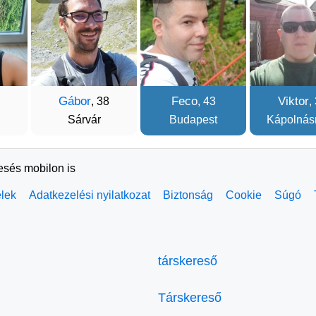
Gábor
Feco
Viktor
, 38
, 43
,
Sárvár
Budapest
Kápolnás
resés mobilon is
elek
Adatkezelési nyilatkozat
Biztonság
Cookie
Súgó
társkereső
Társkereső