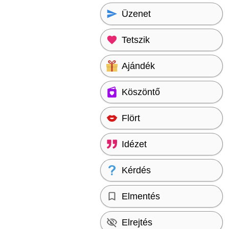
Üzenet
Tetszik
Ajándék
Köszöntő
Flört
Idézet
Kérdés
Elmentés
Elrejtés