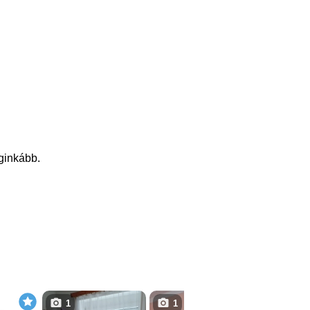
eginkább.
1
1
5