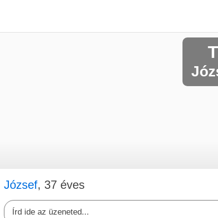
T
Józs
József
, 37 éves