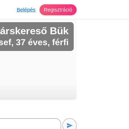
Belépés
Regisztráció
árskereső Bük
ef, 37 éves, férfi