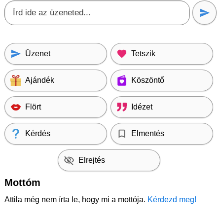
Üzenet
Tetszik
Ajándék
Köszöntő
Flört
Idézet
Kérdés
Elmentés
Elrejtés
Mottóm
Attila még nem írta le, hogy mi a mottója.
Kérdezd meg!