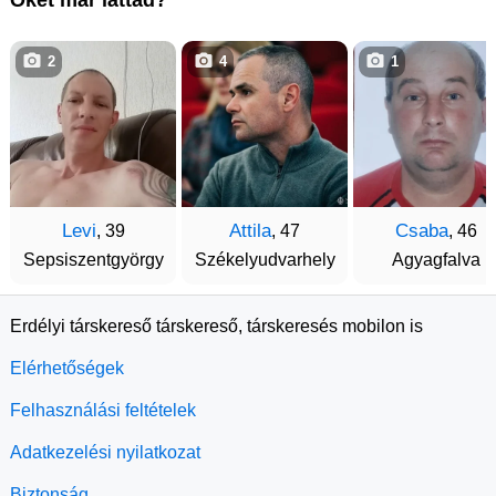
Őket már láttad?
2
4
1
Levi
Attila
Csaba
, 39
, 47
, 46
Sepsiszentgyörgy
Székelyudvarhely
Agyagfalva
Erdélyi társkereső társkereső, társkeresés mobilon is
Elérhetőségek
Felhasználási feltételek
Adatkezelési nyilatkozat
Biztonság