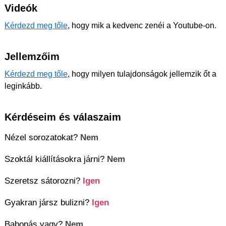
Videók
Kérdezd meg tőle
, hogy mik a kedvenc zenéi a Youtube-on.
Jellemzőim
Kérdezd meg tőle
, hogy milyen tulajdonságok jellemzik őt a
leginkább.
Kérdéseim és válaszaim
Nézel sorozatokat?
Nem
Szoktál kiállításokra járni?
Nem
Szeretsz sátorozni?
Igen
Gyakran jársz bulizni?
Igen
Babonás vagy?
Nem