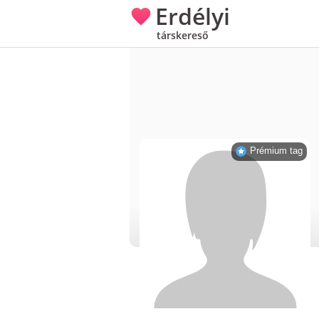
Erdélyi
társkereső
Prémium tag