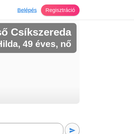
Belépés
Regisztráció
ső Csíkszereda
Hilda, 49 éves, nő