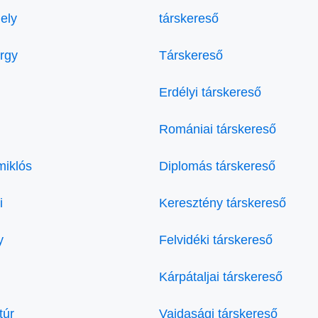
ely
társkereső
örgy
Társkereső
Erdélyi társkereső
Romániai társkereső
miklós
Diplomás társkereső
i
Keresztény társkereső
y
Felvidéki társkereső
Kárpátaljai társkereső
túr
Vajdasági társkereső