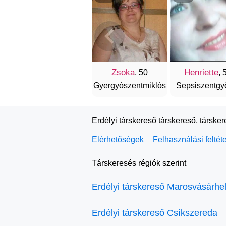
Zsoka
Henriette
, 50
, 
Gyergyószentmiklós
Sepsiszentgy
Erdélyi társkereső társkereső, társke
Elérhetőségek
Felhasználási feltét
Társkeresés régiók szerint
Erdélyi társkereső Marosvásárhe
Erdélyi társkereső Csíkszereda