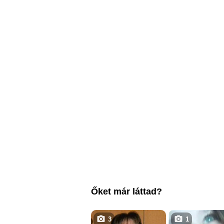
Őket már láttad?
3
1