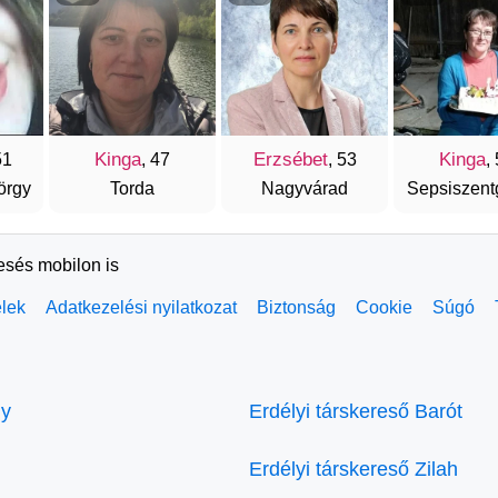
Kinga
Erzsébet
Kinga
51
, 47
, 53
,
örgy
Torda
Nagyvárad
Sepsiszent
resés mobilon is
elek
Adatkezelési nyilatkozat
Biztonság
Cookie
Súgó
ly
Erdélyi társkereső Barót
Erdélyi társkereső Zilah