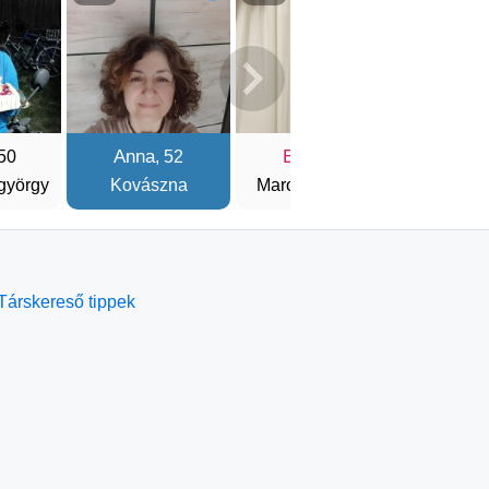
Anna
Erika
Tund
 50
, 52
, 50
györgy
Kovászna
Marosvásárhely
Csíks
Társkereső tippek