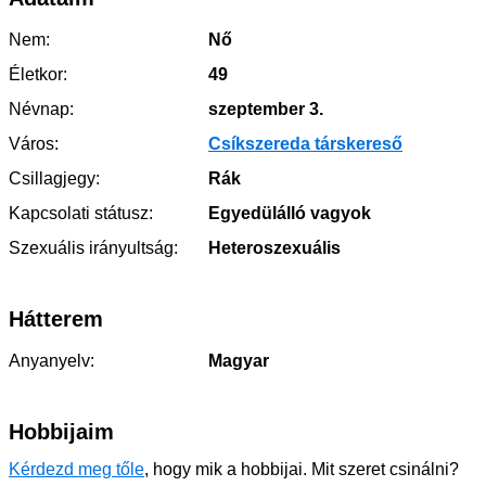
Nem:
Nő
Életkor:
49
Névnap:
szeptember 3.
Város:
Csíkszereda társkereső
Csillagjegy:
Rák
Kapcsolati státusz:
Egyedülálló vagyok
Szexuális irányultság:
Heteroszexuális
Hátterem
Anyanyelv:
Magyar
Hobbijaim
Kérdezd meg tőle
, hogy mik a hobbijai. Mit szeret csinálni?