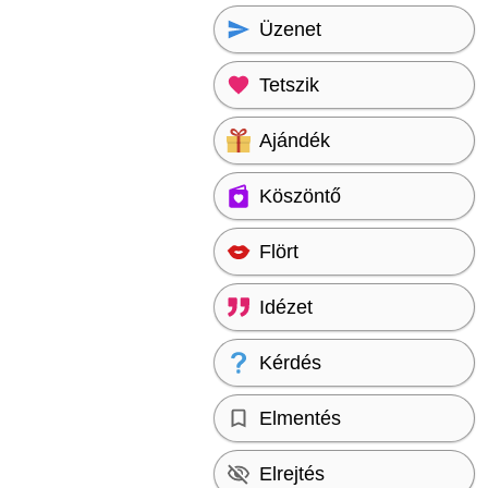
Üzenet
Tetszik
Ajándék
Köszöntő
Flört
Idézet
Kérdés
Elmentés
Elrejtés