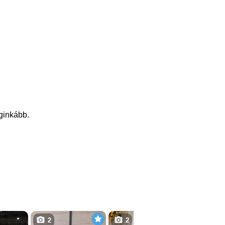
eginkább.
2
2
1