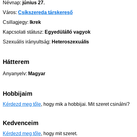
Névnap:
június 27.
Város:
Csíkszereda társkereső
Csillagjegy:
Ikrek
Kapcsolati státusz:
Egyedülálló vagyok
Szexuális irányultság:
Heteroszexuális
Hátterem
Anyanyelv:
Magyar
Hobbijaim
Kérdezd meg tőle
, hogy mik a hobbijai. Mit szeret csinálni?
Kedvenceim
Kérdezd meg tőle
, hogy mit szeret.