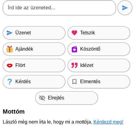
Üzenet
Tetszik
Ajándék
Köszöntő
Flört
Idézet
Kérdés
Elmentés
Elrejtés
Mottóm
László még nem írta le, hogy mi a mottója.
Kérdezd meg!