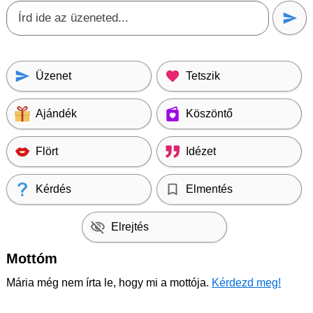
Üzenet
Tetszik
Ajándék
Köszöntő
Flört
Idézet
Kérdés
Elmentés
Elrejtés
Mottóm
Mária még nem írta le, hogy mi a mottója.
Kérdezd meg!