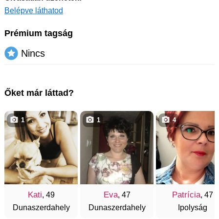
Belépve láthatod
Prémium tagság
Nincs
Őket már láttad?
1
1
4
Kati
Eva
Patrícia
, 49
, 47
, 47
Dunaszerdahely
Dunaszerdahely
Ipolyság