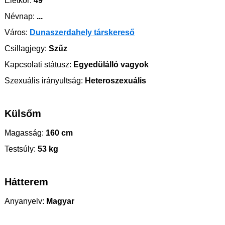
Életkor:
49
Névnap:
...
Város:
Dunaszerdahely társkereső
Csillagjegy:
Szűz
Kapcsolati státusz:
Egyedülálló vagyok
Szexuális irányultság:
Heteroszexuális
Külsőm
Magasság:
160 cm
Testsúly:
53 kg
Hátterem
Anyanyelv:
Magyar