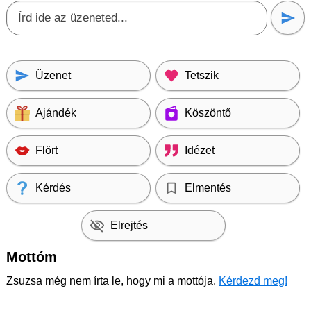
Üzenet
Tetszik
Ajándék
Köszöntő
Flört
Idézet
Kérdés
Elmentés
Elrejtés
Mottóm
Zsuzsa még nem írta le, hogy mi a mottója.
Kérdezd meg!