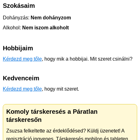
Szokásaim
Dohányzás:
Nem dohányzom
Alkohol:
Nem iszom alkoholt
Hobbijaim
Kérdezd meg tőle
, hogy mik a hobbijai. Mit szeret csinálni?
Kedvenceim
Kérdezd meg tőle
, hogy mit szeret.
Komoly társkeresés a Páratlan
társkeresőn
Zsuzsa felkeltette az érdeklődésed? Küldj üzenetet! A
regisztráció ingyenes. Társkeresés mobilon és tableten