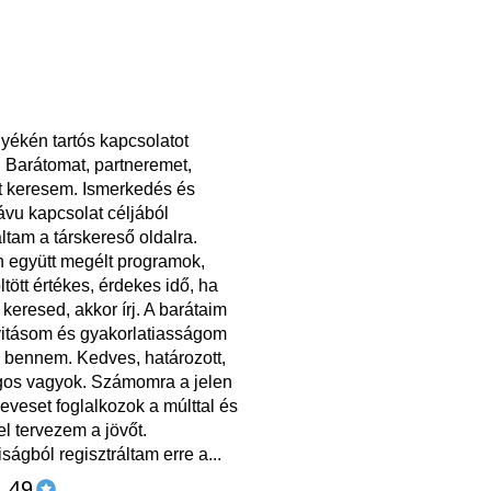
yékén tartós kapcsolatot
 Barátomat, partneremet,
t keresem. Ismerkedés és
vu kapcsolat céljából
áltam a társkereső oldalra.
 együtt megélt programok,
öltött értékes, érdekes idő, ha
t keresed, akkor írj. A barátaim
ivitásom és gyakorlatiasságom
k bennem. Kedves, határozott,
gos vagyok. Számomra a jelen
keveset foglalkozok a múlttal és
l tervezem a jövőt.
ságból regisztráltam erre a...
, 49