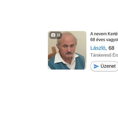
A nevem Kerté
11
68 éves vagyo
László
, 68
Társkereső Ér
Üzenet