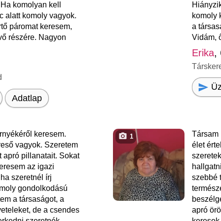
 Ha komolyan kell
Hiányzik
c alatt komoly vagyok.
komoly 
tő páromat keresem,
a társas
vő részére. Nagyon
Vidám, ő
Erika
,
Társker
d
Üz
Adatlap
rnyékéről keresem.
Társam 
1
reső vagyok. Szeretem
élet ért
 apró pillanatait. Sokat
szeretek
eresem az igazi
hallgatn
ha szeretnél írj
szebbé t
moly gondolkodású
természe
em a társaságot, a
beszélge
veteleket, de a csendes
apró ör
merkedni szeretnék
keresek 