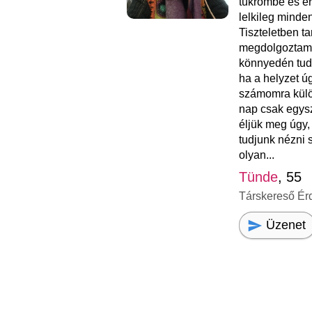
tükrömbe és ér
lelkileg minde
Tiszteletben ta
megdolgoztam.
könnyedén tud
ha a helyzet ú
számomra külö
nap csak egysz
éljük meg úgy,
tudjunk nézni 
olyan...
Tünde
, 55
Társkereső Ér
Üzenet