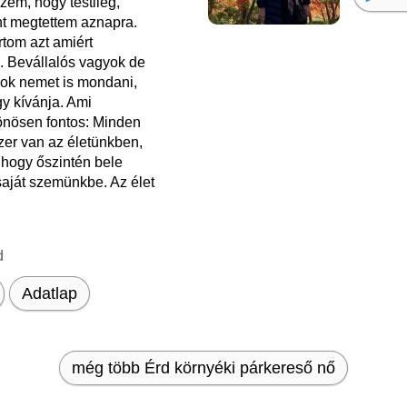
zem, hogy testileg,
nt megtettem aznapra.
rtom azt amiért
 Bevállalós vagyok de
ok nemet is mondani,
gy kívánja. Ami
nösen fontos: Minden
er van az életünkben,
 hogy őszintén bele
saját szemünkbe. Az élet
d
Adatlap
még több Érd környéki párkereső nő