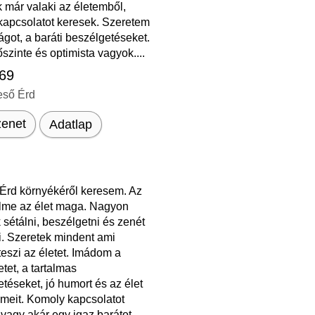
 már valaki az életemből,
kapcsolatot keresek. Szeretem
ágot, a baráti beszélgetéseket.
szinte és optimista vagyok....
 69
eső Érd
enet
Adatlap
Érd környékéről keresem. Az
elme az élet maga. Nagyon
 sétálni, beszélgetni és zenét
i. Szeretek mindent ami
eszi az életet. Imádom a
tet, a tartalmas
téseket, jó humort és az élet
ömeit. Komoly kapcsolatot
vagy akár egy igaz barátot,