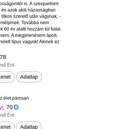
sságomtól is. A szexpartnert
, és azok akik házasságban
 titkos szerető után vágynak, -
íméljenek. Továbbá nem
k 60 év alatti hozzám túl fiatal
t sem. A megjelenésem ápolt,
molett típus vagyok! Akinek ez
 78
eső Érd
enet
Adatlap
z élet párosan
yi
, 70
eső Érd
enet
Adatlap