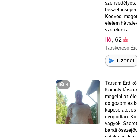
szenvedélyes.
beszelni seper
Kedves, megér
életem hátrale
szeretem a...
Iló
, 62
Társkereső Ér
Üzenet
Társam Érd kö
4
Komoly társke
megélni az élet
dolgozom és k
kapcsolatot és 
nyugodtan. Ko
vagyok. Szeret
baráti összejö
sétákat is. Is