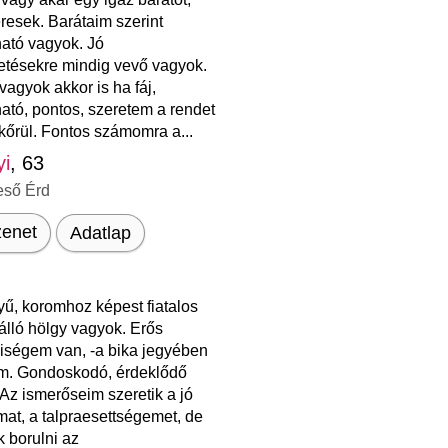
eresek. Barátaim szerint
ató vagyok. Jó
etésekre mindig vevő vagyok.
vagyok akkor is ha fáj,
ató, pontos, szeretem a rendet
őrül. Fontos számomra a...
yi
, 63
eső Érd
enet
Adatlap
ű, koromhoz képest fiatalos
álló hölgy vagyok. Erős
iségem van, -a bika jegyében
em. Gondoskodó, érdeklődő
Az ismerőseim szeretik a jó
at, a talpraesettségemet, de
k borulni az