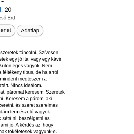
...
d
, 20
eső Érd
enet
Adatlap
szeretek táncolni. Szívesen
tek egy jó ital vagy egy kávé
. Különleges vagyok. Nem
 féltékeny típus, de ha arról
 mindent megteszem a
tért. Nincs ideálom.
at, páromat keresem. Szeretek
ni. Keresem a párom, aki
zeretni, és szeret szerelmes
Vidám természetű vagyok.
 sétálni, beszélgetni és
ami jó. A kérdés az, hogy
ak tökéletesek vagyunk-e.