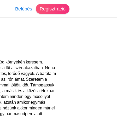
Belépés
Regisztráció
rd környékén keresem.
 a tűt a szénakazalban. Néha
tos, törődő vagyok. A barátaim
 az iróniámat. Szeretem a
mmal töltött időt. Támogassuk
, a másik és a közös célokban
rintem minden egy mosollyal
k, azután amikor egymás
 nézünk akkor minden már el
 egy pár másodperc alatt.