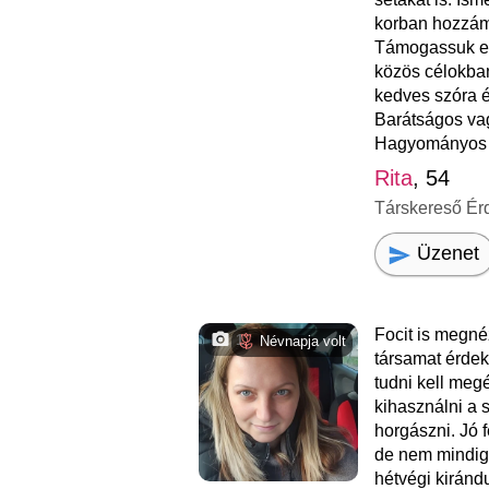
korban hozzám 
Támogassuk eg
közös célokba
kedves szóra é
Barátságos vag
Hagyományos é
Rita
, 54
Társkereső Ér
Üzenet
Focit is megn
1
Névnapja volt
társamat érdek
tudni kell megél
kihasználni a 
horgászni. Jó 
de nem mindig.
hétvégi kiránd