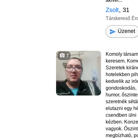
akivel...
Zsolt
, 31
Társkereső Ér
Üzenet
Komoly társam
7
keresem. Komo
Szeretek kiránd
hotelekben pih
kedvelik az iró
gondoskodás, 
humor, őszinte
szeretnék sétál
elutazni egy h
csendben ülni 
kézben. Konzer
vagyok. Őszint
megbízható, po