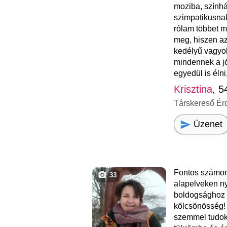
moziba, szính
szimpatikusnak
rólam többet m
meg, hiszen az
kedélyű vagyok
mindennek a jó
egyedül is élni
Krisztina
, 5
Társkereső Ér
Üzenet
Fontos számom
33
alapelveken ny
boldogsághoz 
kölcsönösség! 
szemmel tudok 