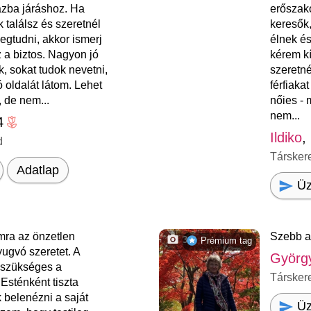
ázba járáshoz. Ha
erőszako
 találsz és szeretnél
keresők
egtudni, akkor ismerj
élnek és
 a biztos. Nagyon jó
kérem k
, sokat tudok nevetni,
szeretné
 oldalát látom. Lehet
férfiaka
, de nem...
nőies - 
nem...
4
Ildiko
,
d
Társker
Adatlap
Üz
ra az önzetlen
Szebb a
3
Prémium tag
ugvó szeretet. A
Györg
szükséges a
Társker
Esténként tiszta
belenézni a saját
Üz