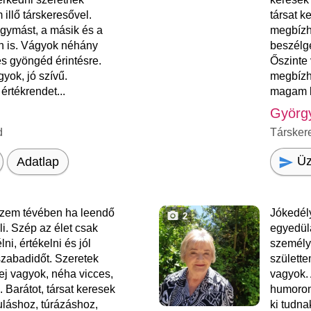
illő társkeresővel.
társat k
ymást, a másik és a
megbízh
n is. Vágyok néhány
beszélg
s gyöngéd érintésre.
Őszinte 
yok, jó szívű.
megbízh
rtékrendet...
magam k
Györg
d
Társker
Üz
Adatlap
ézem tévében ha leendő
Jókedély
2
li. Szép az élet csak
egyedül
ni, értékelni és jól
személy
szabadidőt. Szeretek
születt
fej vagyok, néha vicces,
vagyok. 
 Barátot, társat keresek
humorom
uláshoz, túrázáshoz,
ki tudna