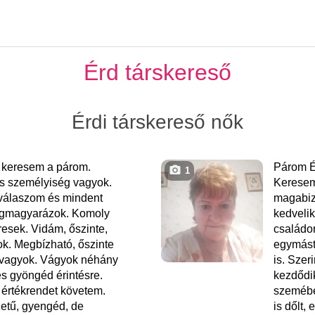
Érd társkereső
Érdi társkereső nők
 keresem a párom.
Párom É
1
áns személyiség vagyok.
Keresem
válaszom és mindent
magabiz
egmagyarázok. Komoly
kedvelik
resek. Vidám, őszinte,
családo
k. Megbízható, őszinte
egymást
 vagyok. Vágyok néhány
is. Sze
s gyöngéd érintésre.
kezdődi
rtékrendet követem.
szemébe
etű, gyengéd, de
is dőlt,