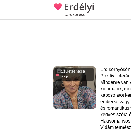
Erdélyi
társkereső
Érd környékén
3
Születésnapja
Pozitív, toler
lesz
Mindenre van 
kidumálok, m
kapcsolatot ke
emberke vagyo
és romantikus
kedves szóra é
Hagyományos é
Vidám termész