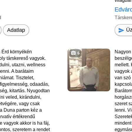
világban
Edvár
d
Társker
Üz
Adatlap
 Érd környékén
Nagyon 
6
ly társkereső vagyok.
beszélge
ulni, utazni, wellness
mellett
enni. A barátaim
vagyok a
niámat. Tisztelet,
van szó
figyelmesség, odaadás,
kapcsola
ség, kitartás. Nyugodtan
Barátom
ni veled, kirándulni,
horgász
étvégére, vagy csak
szeret s
a Duna parton kéz a
lenni. 
vatív értékrendű
Szeretek
e vagyok akkor is ha fáj,
mindent 
ntos, szeretem a rendet
egymásn