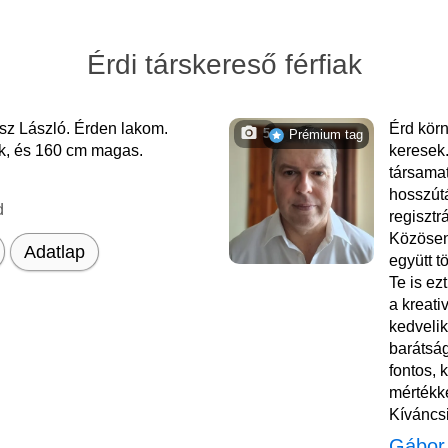
Érdi társkereső férfiak
sz László. Érden lakom.
Érd körn
5
Prémium tag
k, és 160 cm magas.
keresek.
társama
hosszútá
d
regisztr
Közösen
Adatlap
együtt t
Te is ez
a kreat
kedveli
barátsá
fontos, 
mértékke
Kíváncsi
Gábor