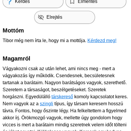
Kérdés
Elmentés
Elrejtés
Mottóm
Tibor még nem írta le, hogy mi a mottója.
Kérdezd meg!
Magamról
Vágyakozni csak az után lehet, ami nincs meg - mert a
vágyakozás így működik. Csendesnek, becsületesnek
tartanak a barátaim. Nagyon barátságos vagyok, szerethető.
Szeretem a társaságot, beszélgetéseket. Szeretek
horgászni. Egyedülálló
társkereső
komoly kapcsolatot keres.
Nem vagyok az a
szingli
típus, így társam keresem hosszú
távra. Fontos, hogy őszinte légy. Ha felkeltettem a figyelmed
akkor írj. Örökmozgó vagyok, mellette úgy gondolom hogy
vicces is mert a barátaim mindig szeretnek velem időt tölteni