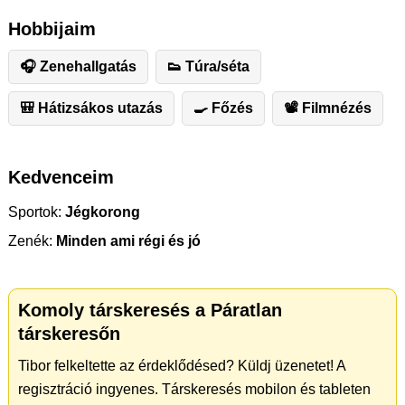
Hobbijaim
🎧 Zenehallgatás
👟 Túra/séta
🎒 Hátizsákos utazás
🍳 Főzés
📽 Filmnézés
Kedvenceim
Sportok:
Jégkorong
Zenék:
Minden ami régi és jó
Komoly társkeresés a Páratlan
társkeresőn
Tibor felkeltette az érdeklődésed? Küldj üzenetet! A
regisztráció ingyenes. Társkeresés mobilon és tableten