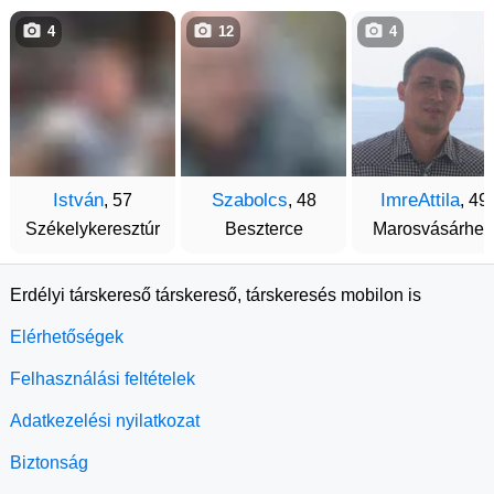
4
12
4
István
Szabolcs
ImreAttila
, 57
, 48
, 49
Székelykeresztúr
Beszterce
Marosvásárhel
Erdélyi társkereső társkereső, társkeresés mobilon is
Elérhetőségek
Felhasználási feltételek
Adatkezelési nyilatkozat
Biztonság