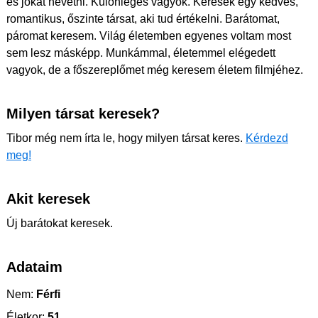
és jókat nevetni. Különleges vagyok. Keresek egy kedves,
romantikus, őszinte társat, aki tud értékelni. Barátomat,
páromat keresem. Világ életemben egyenes voltam most
sem lesz másképp. Munkámmal, életemmel elégedett
vagyok, de a főszereplőmet még keresem életem filmjéhez.
Milyen társat keresek?
Tibor még nem írta le, hogy milyen társat keres.
Kérdezd
meg!
Akit keresek
Új barátokat keresek.
Adataim
Nem:
Férfi
Életkor:
51