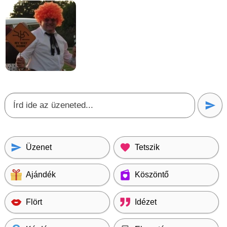
Üzenet
Tetszik
Ajándék
Köszöntő
Flört
Idézet