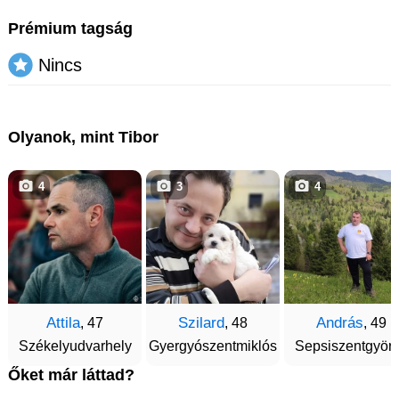
Prémium tagság
Nincs
Olyanok, mint Tibor
4
3
4
Attila
Szilard
András
, 47
, 48
, 49
Székelyudvarhely
Gyergyószentmiklós
Sepsiszentgyör
Őket már láttad?