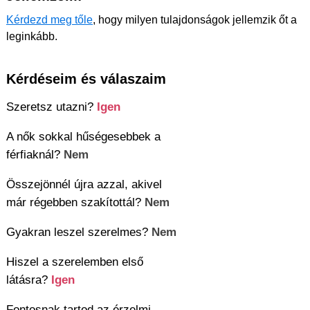
Kérdezd meg tőle
, hogy milyen tulajdonságok jellemzik őt a
leginkább.
Kérdéseim és válaszaim
Szeretsz utazni?
Igen
A nők sokkal hűségesebbek a
férfiaknál?
Nem
Összejönnél újra azzal, akivel
már régebben szakítottál?
Nem
Gyakran leszel szerelmes?
Nem
Hiszel a szerelemben első
látásra?
Igen
Fontosnak tartod az érzelmi