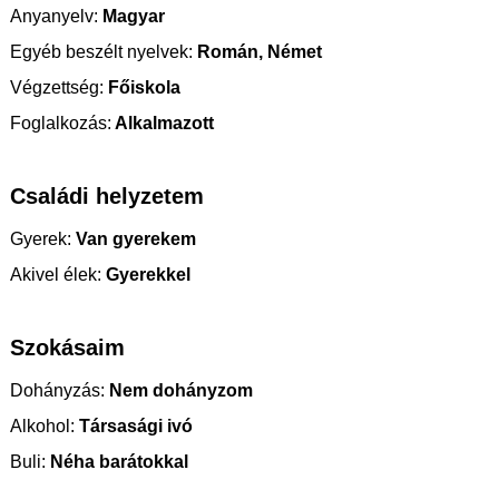
Anyanyelv:
Magyar
Egyéb beszélt nyelvek:
Román, Német
Végzettség:
Főiskola
Foglalkozás:
Alkalmazott
Családi helyzetem
Gyerek:
Van gyerekem
Akivel élek:
Gyerekkel
Szokásaim
Dohányzás:
Nem dohányzom
Alkohol:
Társasági ivó
Buli:
Néha barátokkal