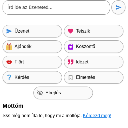
Üzenet
Tetszik
Ajándék
Köszöntő
Flört
Idézet
Kérdés
Elmentés
Elrejtés
Mottóm
Sss még nem írta le, hogy mi a mottója.
Kérdezd meg!