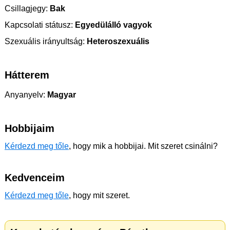
Csillagjegy:
Bak
Kapcsolati státusz:
Egyedülálló vagyok
Szexuális irányultság:
Heteroszexuális
Hátterem
Anyanyelv:
Magyar
Hobbijaim
Kérdezd meg tőle
, hogy mik a hobbijai. Mit szeret csinálni?
Kedvenceim
Kérdezd meg tőle
, hogy mit szeret.