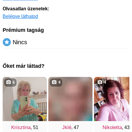
Olvasatlan üzenetek:
Belépve láthatod
Prémium tagság
Nincs
Őket már láttad?
6
4
4
Krisztina
Jklé
Nikoletta
, 51
, 47
, 43