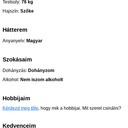
Testsúly:
76 kg
Hajszín:
Szőke
Hátterem
Anyanyelv:
Magyar
Szokásaim
Dohányzás:
Dohányzom
Alkohol:
Nem iszom alkoholt
Hobbijaim
Kérdezd meg tőle
, hogy mik a hobbijai. Mit szeret csinálni?
Kedvenceim