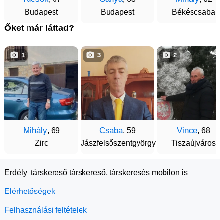
Budapest
Budapest
Békéscsaba
Őket már láttad?
1
3
2
Mihály
Csaba
Vince
, 69
, 59
, 68
Zirc
Jászfelsőszentgyörgy
Tiszaújváros
Erdélyi társkereső társkereső, társkeresés mobilon is
Elérhetőségek
Felhasználási feltételek