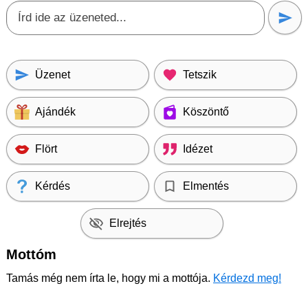
Üzenet
Tetszik
Ajándék
Köszöntő
Flört
Idézet
Kérdés
Elmentés
Elrejtés
Mottóm
Tamás még nem írta le, hogy mi a mottója.
Kérdezd meg!