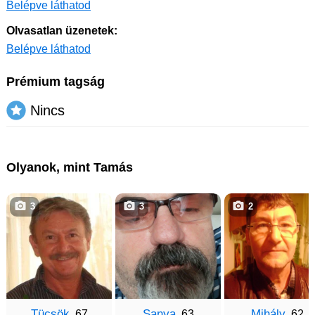
Belépve láthatod
Olvasatlan üzenetek:
Belépve láthatod
Prémium tagság
Nincs
Olyanok, mint Tamás
3
3
2
Tücsök
Sanya
Mihály
, 67
, 63
, 62