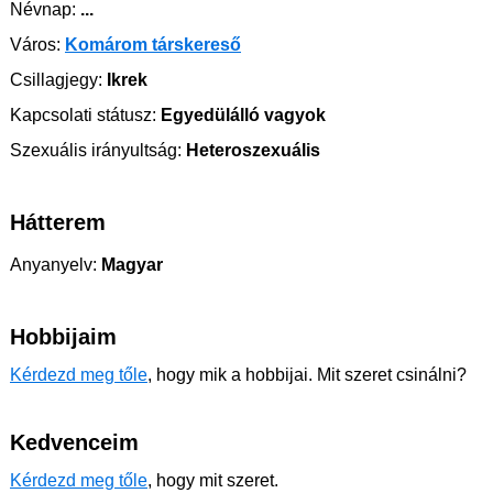
Névnap:
...
Város:
Komárom társkereső
Csillagjegy:
Ikrek
Kapcsolati státusz:
Egyedülálló vagyok
Szexuális irányultság:
Heteroszexuális
Hátterem
Anyanyelv:
Magyar
Hobbijaim
Kérdezd meg tőle
, hogy mik a hobbijai. Mit szeret csinálni?
Kedvenceim
Kérdezd meg tőle
, hogy mit szeret.