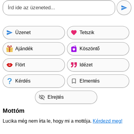
Üzenet
Tetszik
Ajándék
Köszöntő
Flört
Idézet
Kérdés
Elmentés
Elrejtés
Mottóm
Lucika még nem írta le, hogy mi a mottója.
Kérdezd meg!