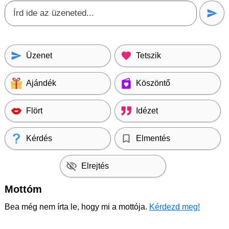
Üzenet
Tetszik
Ajándék
Köszöntő
Flört
Idézet
Kérdés
Elmentés
Elrejtés
Mottóm
Bea még nem írta le, hogy mi a mottója.
Kérdezd meg!