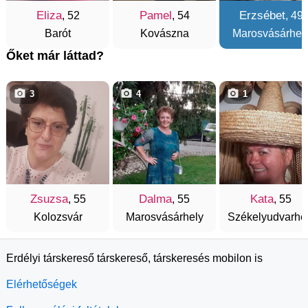
Eliza
Pamel
Erzsébet
, 52
, 54
, 49
Barót
Kovászna
Marosvásárhel
Őket már láttad?
3
4
1
Zsuzsa
Dalma
Kata
, 55
, 55
, 55
Kolozsvár
Marosvásárhely
Székelyudvarhe
Erdélyi társkereső társkereső, társkeresés mobilon is
Elérhetőségek