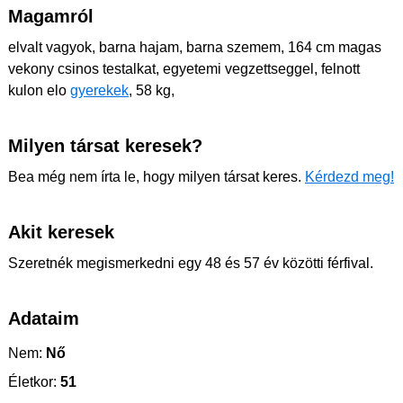
Magamról
elvalt vagyok, barna hajam, barna szemem, 164 cm magas
vekony csinos testalkat, egyetemi vegzettseggel, felnott
kulon elo
gyerekek
, 58 kg,
Milyen társat keresek?
Bea még nem írta le, hogy milyen társat keres.
Kérdezd meg!
Akit keresek
Szeretnék megismerkedni egy 48 és 57 év közötti férfival.
Adataim
Nem:
Nő
Életkor:
51