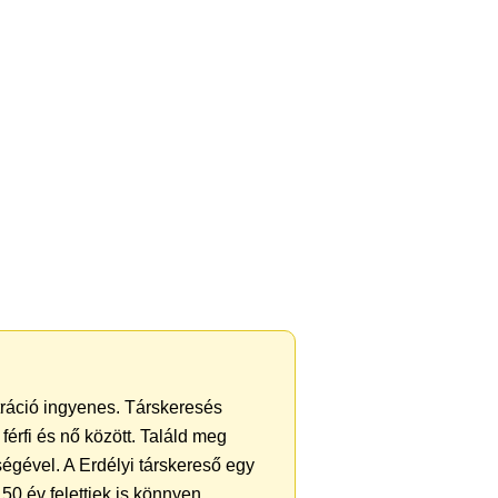
ztráció ingyenes. Társkeresés
férfi és nő között. Találd meg
égével. A Erdélyi társkereső egy
50 év felettiek is könnyen