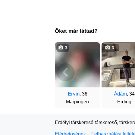
Őket már láttad?
3
3
Ervin
Ádám
, 36
, 34
Marpingen
Erding
Erdélyi társkereső társkereső, társke
Elérhetőségek
Felhasználási feltét