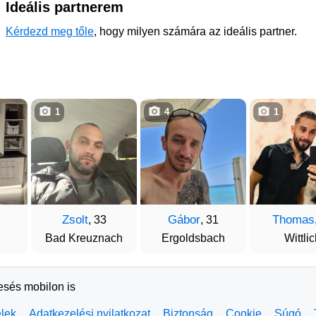
Ideális partnerem
Kérdezd meg tőle
, hogy milyen számára az ideális partner.
1
4
1
Zsolt
Gábor
Thomas
, 33
, 31
Bad Kreuznach
Ergoldsbach
Wittli
resés mobilon is
elek
Adatkezelési nyilatkozat
Biztonság
Cookie
Súgó