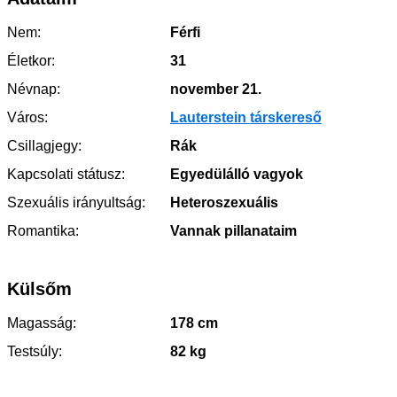
Nem:
Férfi
Életkor:
31
Névnap:
november 21.
Város:
Lauterstein társkereső
Csillagjegy:
Rák
Kapcsolati státusz:
Egyedülálló vagyok
Szexuális irányultság:
Heteroszexuális
Romantika:
Vannak pillanataim
Külsőm
Magasság:
178 cm
Testsúly:
82 kg