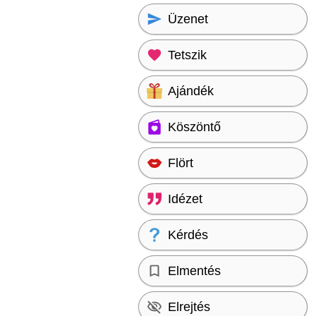
Üzenet
Tetszik
Ajándék
Köszöntő
Flört
Idézet
Kérdés
Elmentés
Elrejtés