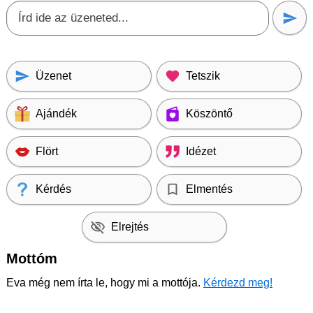
Üzenet
Tetszik
Ajándék
Köszöntő
Flört
Idézet
Kérdés
Elmentés
Elrejtés
Mottóm
Eva még nem írta le, hogy mi a mottója.
Kérdezd meg!