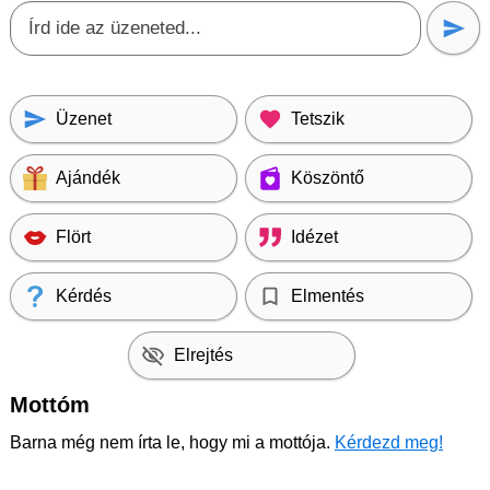
Üzenet
Tetszik
Ajándék
Köszöntő
Flört
Idézet
Kérdés
Elmentés
Elrejtés
Mottóm
Barna még nem írta le, hogy mi a mottója.
Kérdezd meg!