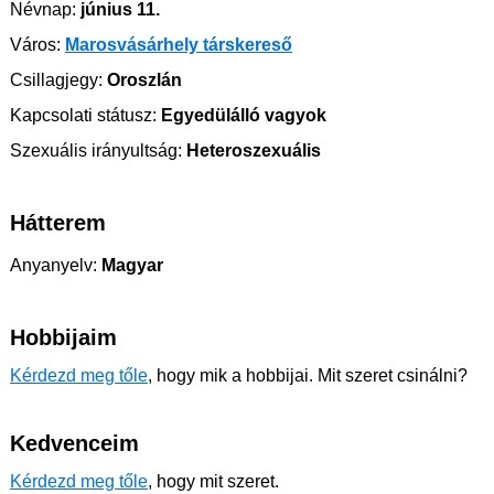
Névnap:
június 11.
Város:
Marosvásárhely társkereső
Csillagjegy:
Oroszlán
Kapcsolati státusz:
Egyedülálló vagyok
Szexuális irányultság:
Heteroszexuális
Hátterem
Anyanyelv:
Magyar
Hobbijaim
Kérdezd meg tőle
, hogy mik a hobbijai. Mit szeret csinálni?
Kedvenceim
Kérdezd meg tőle
, hogy mit szeret.