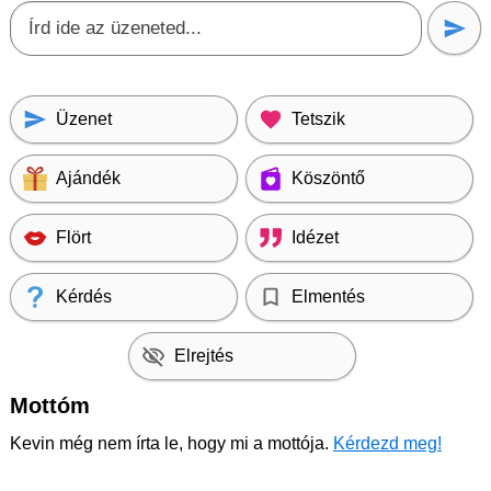
Üzenet
Tetszik
Ajándék
Köszöntő
Flört
Idézet
Kérdés
Elmentés
Elrejtés
Mottóm
Kevin még nem írta le, hogy mi a mottója.
Kérdezd meg!