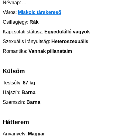
Névnap:
...
Város:
Miskolc társkereső
Csillagjegy:
Rák
Kapcsolati státusz:
Egyedülálló vagyok
Szexuális irányultság:
Heteroszexuális
Romantika:
Vannak pillanataim
Külsőm
Testsúly:
87 kg
Hajszín:
Barna
Szemszín:
Barna
Hátterem
Anyanyelv:
Magyar