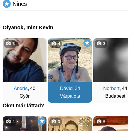
Nincs
Olyanok, mint Kevin
3
4
3
Andris
Dávid
Norbert
, 40
, 34
, 44
Győr
Várpalota
Budapest
Őket már láttad?
4
3
5