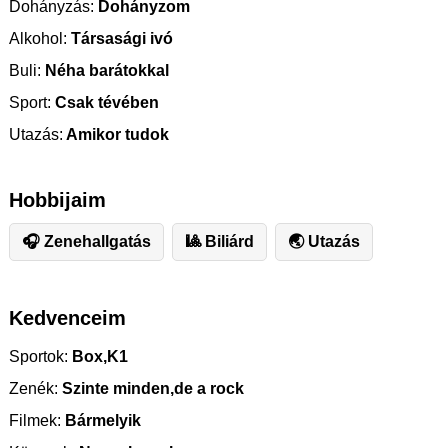
Dohányzás:
Dohányzom
Alkohol:
Társasági ivó
Buli:
Néha barátokkal
Sport:
Csak tévében
Utazás:
Amikor tudok
Hobbijaim
🎧 Zenehallgatás
🎱 Biliárd
🌏 Utazás
Kedvenceim
Sportok:
Box,K1
Zenék:
Szinte minden,de a rock
Filmek:
Bármelyik