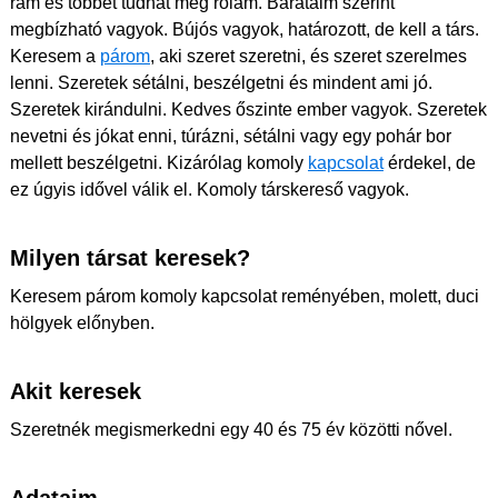
rám és többet tudhat meg rólam. Barátaim szerint
megbízható vagyok. Bújós vagyok, határozott, de kell a társ.
Keresem a
párom
, aki szeret szeretni, és szeret szerelmes
lenni. Szeretek sétálni, beszélgetni és mindent ami jó.
Szeretek kirándulni. Kedves őszinte ember vagyok. Szeretek
nevetni és jókat enni, túrázni, sétálni vagy egy pohár bor
mellett beszélgetni. Kizárólag komoly
kapcsolat
érdekel, de
ez úgyis idővel válik el. Komoly társkereső vagyok.
Milyen társat keresek?
Keresem párom komoly kapcsolat reményében, molett, duci
hölgyek előnyben.
Akit keresek
Szeretnék megismerkedni egy 40 és 75 év közötti nővel.