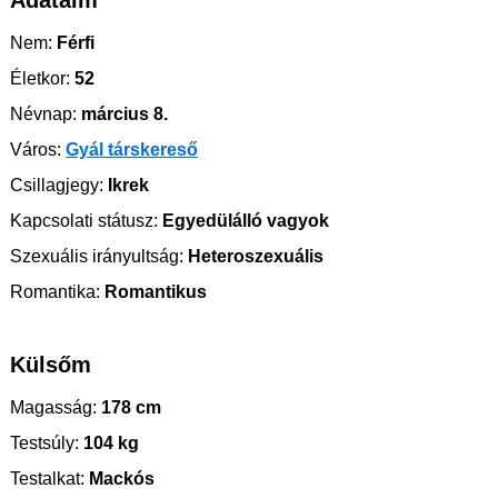
Adataim
Nem:
Férfi
Életkor:
52
Névnap:
március 8.
Város:
Gyál társkereső
Csillagjegy:
Ikrek
Kapcsolati státusz:
Egyedülálló vagyok
Szexuális irányultság:
Heteroszexuális
Romantika:
Romantikus
Külsőm
Magasság:
178 cm
Testsúly:
104 kg
Testalkat:
Mackós