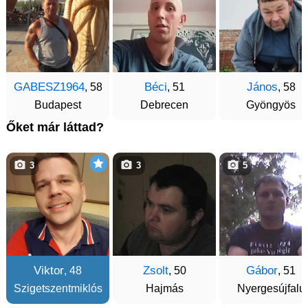
GABESZ1964
Béci
János
, 58
, 51
, 58
Budapest
Debrecen
Gyöngyös
Őket már láttad?
3
3
5
Viktor
Zsolt
Gábor
, 48
, 50
, 51
Szigetszentmiklós
Hajmás
Nyergesújfalu