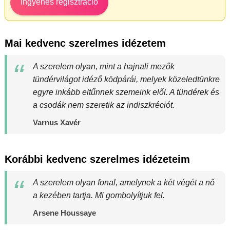
Ingyenes regisztráció
Mai kedvenc szerelmes idézetem
A szerelem olyan, mint a hajnali mezők
tündérvilágot idéző ködpárái, melyek közeledtünkre
egyre inkább eltűnnek szemeink elől. A tündérek és
a csodák nem szeretik az indiszkréciót.
Varnus Xavér
Korábbi kedvenc szerelmes idézeteim
A szerelem olyan fonal, amelynek a két végét a nő
a kezében tartja. Mi gombolyítjuk fel.
Arsene Houssaye