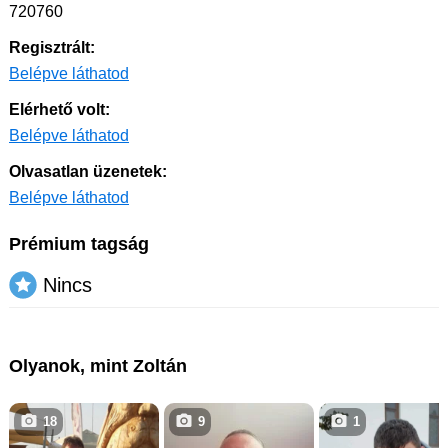
720760
Regisztrált:
Belépve láthatod
Elérhető volt:
Belépve láthatod
Olvasatlan üzenetek:
Belépve láthatod
Prémium tagság
Nincs
Olyanok, mint Zoltán
18
9
1