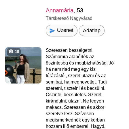
Annamária
, 53
Társkereső Nagyvárad
Üzenet
Adatlap
Szeressen beszélgetni.
10
Számomra alapérték az
őszinteség és megbízhatóság. Jó
ha nem riad meg egy kis
túrázástól, szeret utazni és az
sem baj, ha megnevettet. Tudj
szeretni, tisztelni és becsülni.
Őszinte, becsületes. Szeret
kirándulni, utazni. Ne legyen
makacs. Szeressen és akkor
szeretve lesz. Szívesen
megismerkednék egy korban
hozzám illő emberrel. Hagyd,