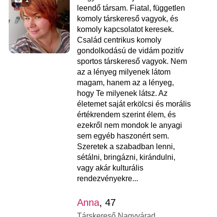
leendő társam. Fiatal, független
komoly társkereső vagyok, és
komoly kapcsolatot keresek.
Család centrikus komoly
gondolkodású de vidám pozitív
sportos társkereső vagyok. Nem
az a lényeg milyenek látom
magam, hanem az a lényeg,
hogy Te milyenek látsz. Az
életemet saját erkölcsi és morális
értékrendem szerint élem, és
ezekről nem mondok le anyagi
sem egyéb haszonért sem.
Szeretek a szabadban lenni,
sétálni, bringázni, kirándulni,
vagy akár kulturális
rendezvényekre...
Anna
, 47
Társkereső Nagyvárad