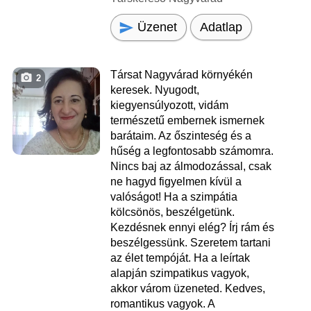
Üzenet
Adatlap
Társat Nagyvárad környékén
2
keresek. Nyugodt,
kiegyensúlyozott, vidám
természetű embernek ismernek
barátaim. Az őszinteség és a
hűség a legfontosabb számomra.
Nincs baj az álmodozással, csak
ne hagyd figyelmen kívül a
valóságot! Ha a szimpátia
kölcsönös, beszélgetünk.
Kezdésnek ennyi elég? Írj rám és
beszélgessünk. Szeretem tartani
az élet tempóját. Ha a leírtak
alapján szimpatikus vagyok,
akkor várom üzeneted. Kedves,
romantikus vagyok. A