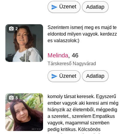
Üzenet
Adatlap
Szerintem ismerj meg es majd te
2
eldontod milyen vagyok. kerdezz
es valaszolok:)
Melinda
, 46
Társkereső Nagyvárad
Üzenet
Adatlap
komoly társat keresek. Egyszerű
5
ember vagyok aki keresi ami még
hiányzik az életemből, mégpedig
a szeretet., szerelem Empatikus
vagyok, magammal szemben
pedig kritikus. Kölcsönös