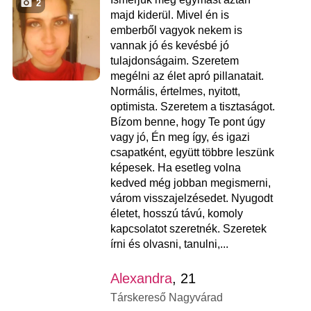
2
majd kiderül. Mivel én is
emberből vagyok nekem is
vannak jó és kevésbé jó
tulajdonságaim. Szeretem
megélni az élet apró pillanatait.
Normális, értelmes, nyitott,
optimista. Szeretem a tisztaságot.
Bízom benne, hogy Te pont úgy
vagy jó, Én meg így, és igazi
csapatként, együtt többre leszünk
képesek. Ha esetleg volna
kedved még jobban megismerni,
várom visszajelzésedet. Nyugodt
életet, hosszú távú, komoly
kapcsolatot szeretnék. Szeretek
írni és olvasni, tanulni,...
Alexandra
, 21
Társkereső Nagyvárad