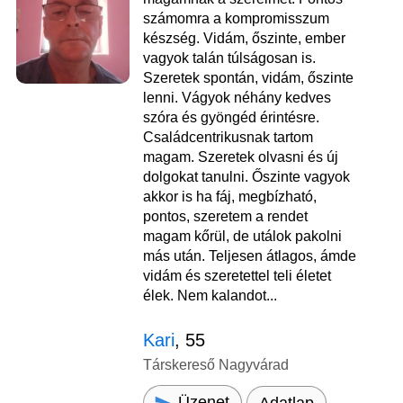
számomra a kompromisszum
készség. Vidám, őszinte, ember
vagyok talán túlságosan is.
Szeretek spontán, vidám, őszinte
lenni. Vágyok néhány kedves
szóra és gyöngéd érintésre.
Családcentrikusnak tartom
magam. Szeretek olvasni és új
dolgokat tanulni. Őszinte vagyok
akkor is ha fáj, megbízható,
pontos, szeretem a rendet
magam kőrül, de utálok pakolni
más után. Teljesen átlagos, ámde
vidám és szeretettel teli életet
élek. Nem kalandot...
Kari
, 55
Társkereső Nagyvárad
Üzenet
Adatlap