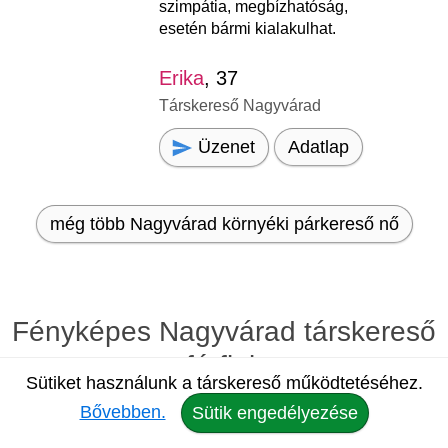
szimpátia, megbízhatóság,
esetén bármi kialakulhat.
Erika
, 37
Társkereső Nagyvárad
Üzenet
Adatlap
még több Nagyvárad környéki párkereső nő
Fényképes Nagyvárad társkereső
férfiak
Sütiket használunk a társkereső működtetéséhez.
Bővebben.
Sütik engedélyezése
Társat Nagyvárad környékén
4