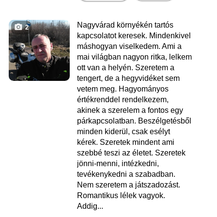
Nagyvárad környékén tartós
2
kapcsolatot keresek. Mindenkivel
máshogyan viselkedem. Ami a
mai világban nagyon ritka, lelkem
ott van a helyén. Szeretem a
tengert, de a hegyvidéket sem
vetem meg. Hagyományos
értékrenddel rendelkezem,
akinek a szerelem a fontos egy
párkapcsolatban. Beszélgetésből
minden kiderül, csak esélyt
kérek. Szeretek mindent ami
szebbé teszi az életet. Szeretek
jönni-menni, intézkedni,
tevékenykedni a szabadban.
Nem szeretem a játszadozást.
Romantikus lélek vagyok.
Addig...