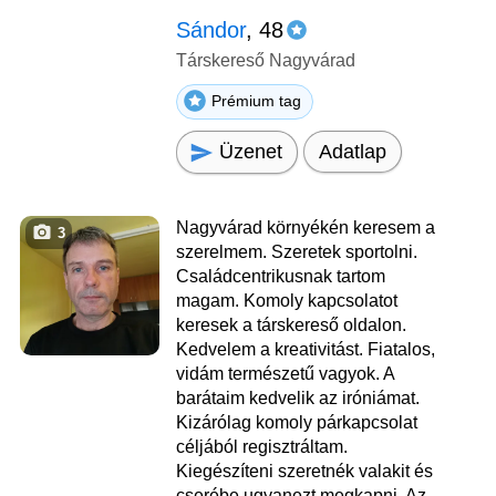
Sándor
, 48
Társkereső Nagyvárad
Prémium tag
Üzenet
Adatlap
Nagyvárad környékén keresem a
3
szerelmem. Szeretek sportolni.
Családcentrikusnak tartom
magam. Komoly kapcsolatot
keresek a társkereső oldalon.
Kedvelem a kreativitást. Fiatalos,
vidám természetű vagyok. A
barátaim kedvelik az iróniámat.
Kizárólag komoly párkapcsolat
céljából regisztráltam.
Kiegészíteni szeretnék valakit és
cserébe ugyanezt megkapni. Az