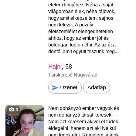
életem filmjéhez. Néha a saját
világomban élek, néha rájövök,
hogy amit elképzeltem, sajnos
nem létezik. A pozitív
életszemlélet elengedhetetlen
ahhoz, hogy az ember jól és
boldogan tudjon élni. Az az út a
döntő, amit együtt teszünk meg....
Hajni
, 58
Társkereső Nagyvárad
Üzenet
Adatlap
Nem dohányzó ember vagyok és
3
nem dohányzó társat keresek.
Nem azt keresem akivel el tudok
éldegélni, hanem azt aki Nélkül
nem tudok élni. Remélem találok