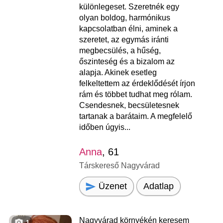
különlegeset. Szeretnék egy
olyan boldog, harmónikus
kapcsolatban élni, aminek a
szeretet, az egymás iránti
megbecsülés, a hűség,
őszinteség és a bizalom az
alapja. Akinek esetleg
felkeltettem az érdeklődését írjon
rám és többet tudhat meg rólam.
Csendesnek, becsületesnek
tartanak a barátaim. A megfelelő
időben úgyis...
Anna
, 61
Társkereső Nagyvárad
Üzenet
Adatlap
Nagyvárad környékén keresem
1