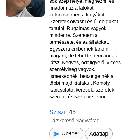
sok szép helyet megnézni, és
imádom az állatokat,
különösebben a kutyákat.
Szeretek olvasni és új dolgokat
tanulni. Rugalmas vagyok
mindenre. Szeretem a
természetet és az állatokat.
Egyszerű embernek tartom
magam, de lehet te nem annak
látsz. Kedves, odafigyelő, vicces
személyiség vagyok.
Ismerkednék, beszélgetnék a
többi majd kialakul. Komoly
kapcsolatot keresek, szeretek
szeretni és szeretve lenni....
Sziszi
, 45
Társkereső Nagyvárad
Üzenet
Adatlap