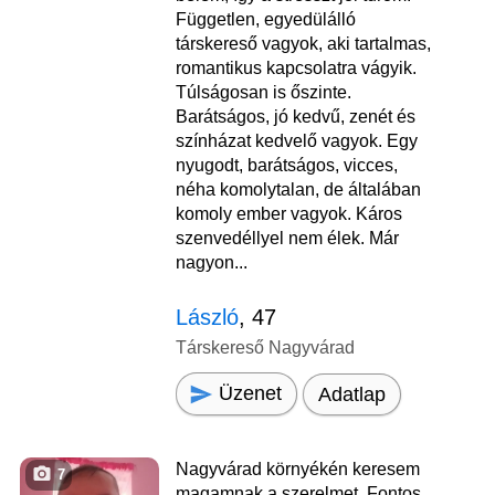
Független, egyedülálló
társkereső vagyok, aki tartalmas,
romantikus kapcsolatra vágyik.
Túlságosan is őszinte.
Barátságos, jó kedvű, zenét és
színházat kedvelő vagyok. Egy
nyugodt, barátságos, vicces,
néha komolytalan, de általában
komoly ember vagyok. Káros
szenvedéllyel nem élek. Már
nagyon...
László
, 47
Társkereső Nagyvárad
Üzenet
Adatlap
Nagyvárad környékén keresem
7
magamnak a szerelmet. Fontos