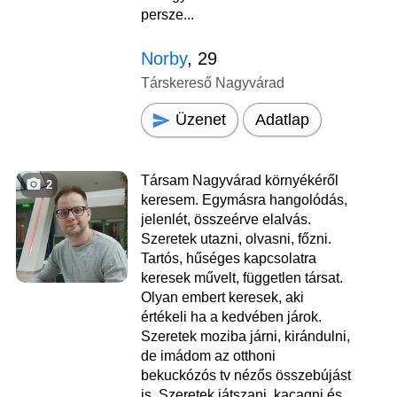
persze...
Norby
, 29
Társkereső Nagyvárad
Üzenet
Adatlap
Társam Nagyvárad környékéről
2
keresem. Egymásra hangolódás,
jelenlét, összeérve elalvás.
Szeretek utazni, olvasni, főzni.
Tartós, hűséges kapcsolatra
keresek művelt, független társat.
Olyan embert keresek, aki
értékeli ha a kedvében járok.
Szeretek moziba járni, kirándulni,
de imádom az otthoni
bekuckózós tv nézős összebújást
is. Szeretek játszani, kacagni és