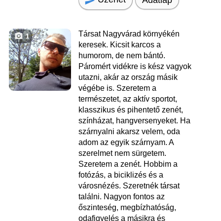
Társat Nagyvárad környékén
1
keresek. Kicsit karcos a
humorom, de nem bántó.
Páromért vidékre is kész vagyok
utazni, akár az ország másik
végébe is. Szeretem a
természetet, az aktív sportot,
klasszikus és pihentető zenét,
színházat, hangversenyeket. Ha
szárnyalni akarsz velem, oda
adom az egyik szárnyam. A
szerelmet nem sürgetem.
Szeretem a zenét. Hobbim a
fotózás, a biciklizés és a
városnézés. Szeretnék társat
találni. Nagyon fontos az
őszinteség, megbízhatóság,
odafigyelés a másikra és