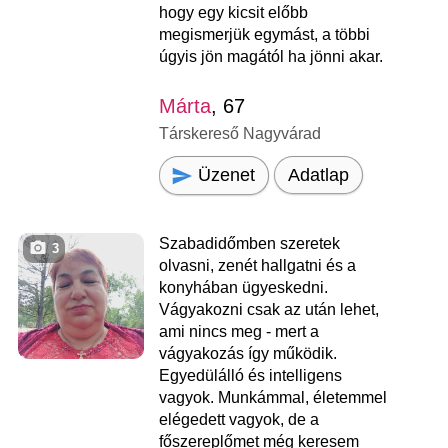
hogy egy kicsit előbb
megismerjük egymást, a többi
úgyis jön magától ha jönni akar.
Márta
, 67
Társkereső Nagyvárad
Üzenet
Adatlap
Szabadidőmben szeretek
3
olvasni, zenét hallgatni és a
konyhában ügyeskedni.
Vágyakozni csak az után lehet,
ami nincs meg - mert a
vágyakozás így működik.
Egyedülálló és intelligens
vagyok. Munkámmal, életemmel
elégedett vagyok, de a
főszereplőmet még keresem