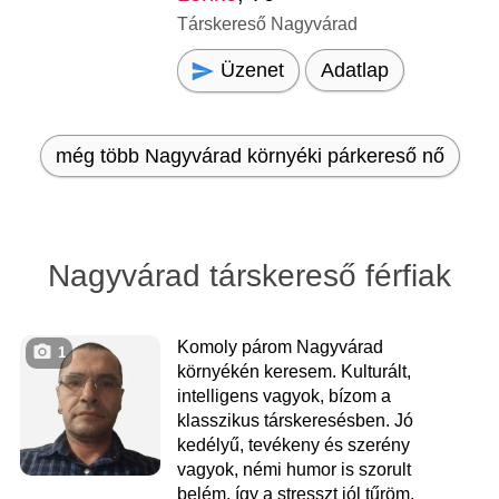
Társkereső Nagyvárad
Üzenet
Adatlap
még több Nagyvárad környéki párkereső nő
Nagyvárad társkereső férfiak
Komoly párom Nagyvárad
1
környékén keresem. Kulturált,
intelligens vagyok, bízom a
klasszikus társkeresésben. Jó
kedélyű, tevékeny és szerény
vagyok, némi humor is szorult
belém, így a stresszt jól tűröm.