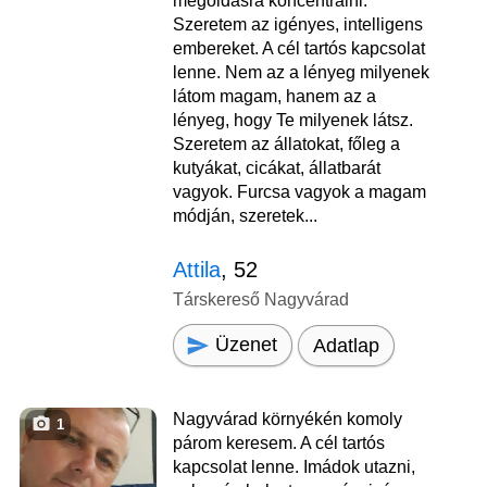
megoldásra koncentrálni.
Szeretem az igényes, intelligens
embereket. A cél tartós kapcsolat
lenne. Nem az a lényeg milyenek
látom magam, hanem az a
lényeg, hogy Te milyenek látsz.
Szeretem az állatokat, főleg a
kutyákat, cicákat, állatbarát
vagyok. Furcsa vagyok a magam
módján, szeretek...
Attila
, 52
Társkereső Nagyvárad
Üzenet
Adatlap
Nagyvárad környékén komoly
1
párom keresem. A cél tartós
kapcsolat lenne. Imádok utazni,