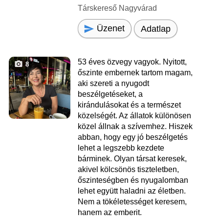
Társkereső Nagyvárad
Üzenet
Adatlap
53 éves özvegy vagyok. Nyitott,
8
őszinte embernek tartom magam,
aki szereti a nyugodt
beszélgetéseket, a
kirándulásokat és a természet
közelségét. Az állatok különösen
közel állnak a szívemhez. Hiszek
abban, hogy egy jó beszélgetés
lehet a legszebb kezdete
bárminek. Olyan társat keresek,
akivel kölcsönös tiszteletben,
őszinteségben és nyugalomban
lehet együtt haladni az életben.
Nem a tökéletességet keresem,
hanem az emberit.