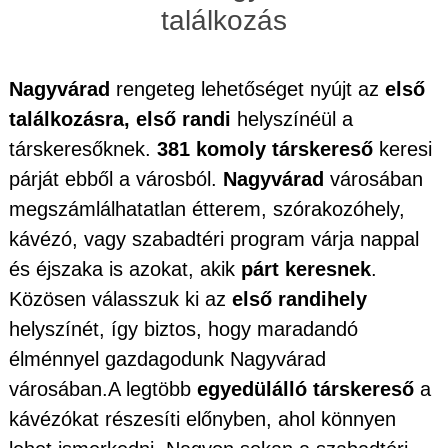
találkozás
Nagyvárad
rengeteg lehetőséget nyújt az
első
találkozásra, első randi
helyszínéül a
társkeresőknek.
381 komoly társkereső
keresi
párját ebből a városból.
Nagyvárad
városában
megszámlálhatatlan étterem, szórakozóhely,
kávézó, vagy szabadtéri program várja nappal
és éjszaka is azokat, akik
párt keresnek
.
Közösen válasszuk ki az
első randihely
helyszínét, így biztos, hogy maradandó
élménnyel gazdagodunk Nagyvárad
városában.A legtöbb
egyedülálló társkereső
a
kávézókat részesíti előnyben, ahol könnyen