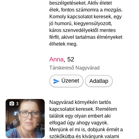
beszélgetéseket. Aktív életet
élek, fontos számomra a mozgás.
Komoly kapcsolatot keresek, egy
jó humorú, kiegyensúlyozott,
káros szenvedélyektől mentes
férfit, akivel tartalmas élményeket
élhetek meg.
Anna
, 52
Társkereső Nagyvárad
Üzenet
Adatlap
Nagyvárad környékén tartós
3
kapcsolatot keresek. Remélem
találok egy olyan embert aki
elfogad úgy ahogy vagyok.
Menjünk el mi is, dobjunk érmét a
szökőkútba és kívánjunk valami