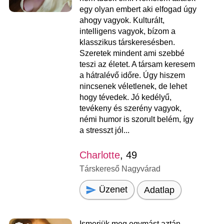
egy olyan embert aki elfogad úgy
ahogy vagyok. Kulturált,
intelligens vagyok, bízom a
klasszikus társkeresésben.
Szeretek mindent ami szebbé
teszi az életet. A társam keresem
a hátralévő időre. Úgy hiszem
nincsenek véletlenek, de lehet
hogy tévedek. Jó kedélyű,
tevékeny és szerény vagyok,
némi humor is szorult belém, így
a stresszt jól...
Charlotte
, 49
Társkereső Nagyvárad
Üzenet
Adatlap
Ismerjük meg egymást aztán