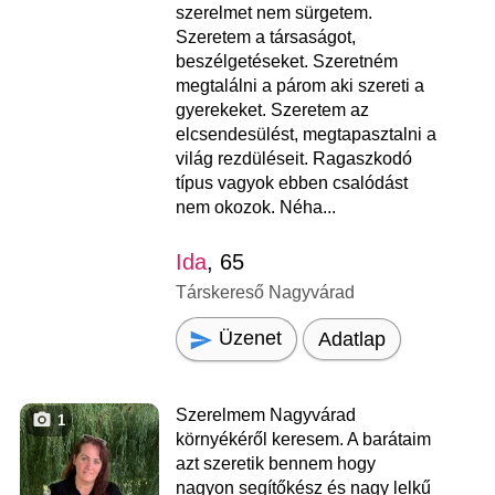
szerelmet nem sürgetem.
Szeretem a társaságot,
beszélgetéseket. Szeretném
megtalálni a párom aki szereti a
gyerekeket. Szeretem az
elcsendesülést, megtapasztalni a
világ rezdüléseit. Ragaszkodó
típus vagyok ebben csalódást
nem okozok. Néha...
Ida
, 65
Társkereső Nagyvárad
Üzenet
Adatlap
Szerelmem Nagyvárad
1
környékéről keresem. A barátaim
azt szeretik bennem hogy
nagyon segítőkész és nagy lelkű