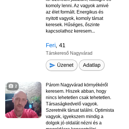
komoly lenni. Az vagyok amivé
az élet formált. Energikus és
nyitott vagyok, komoly társat
keresek. Hűséges, őszinte
kapcsolathoz keresem...
Feri
, 41
Társkereső Nagyvárad
Üzenet
Adatlap
Párom Nagyvárad környékéről
2
keresem. Hiszek abban, hogy
nincs lehetetlen csak tehetetlen.
Társaságkedvelő vagyok.
Szeretnék társat találni. Optimista
vagyok, igyekszem mindig a
dolgok jó oldalát nézni és a