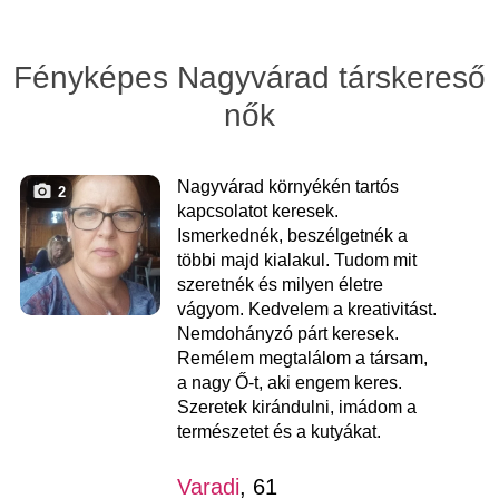
Fényképes Nagyvárad társkereső
nők
Nagyvárad környékén tartós
2
kapcsolatot keresek.
Ismerkednék, beszélgetnék a
többi majd kialakul. Tudom mit
szeretnék és milyen életre
vágyom. Kedvelem a kreativitást.
Nemdohányzó párt keresek.
Remélem megtalálom a társam,
a nagy Ő-t, aki engem keres.
Szeretek kirándulni, imádom a
természetet és a kutyákat.
Varadi
, 61