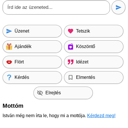
Üzenet
Tetszik
Ajándék
Köszöntő
Flört
Idézet
Kérdés
Elmentés
Elrejtés
Mottóm
István még nem írta le, hogy mi a mottója.
Kérdezd meg!