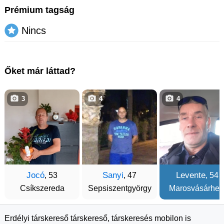
Prémium tagság
Nincs
Őket már láttad?
3
4
4
Jocó
Sanyi
Levente
, 53
, 47
, 54
Csíkszereda
Sepsiszentgyörgy
Marosvásárhel
Erdélyi társkereső társkereső, társkeresés mobilon is