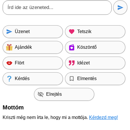
Üzenet
Tetszik
Ajándék
Köszöntő
Flört
Idézet
Kérdés
Elmentés
Elrejtés
Mottóm
Kriszti még nem írta le, hogy mi a mottója.
Kérdezd meg!