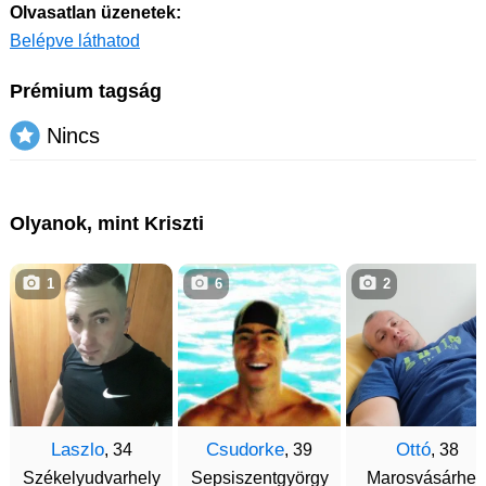
Olvasatlan üzenetek:
Belépve láthatod
Prémium tagság
Nincs
Olyanok, mint Kriszti
1
6
2
Laszlo
Csudorke
Ottó
, 34
, 39
, 38
Székelyudvarhely
Sepsiszentgyörgy
Marosvásárhel