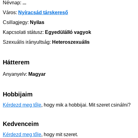
Névnap:
...
Város:
Nyíracsád társkereső
Csillagjegy:
Nyilas
Kapcsolati státusz:
Egyedülálló vagyok
Szexuális irányultság:
Heteroszexuális
Hátterem
Anyanyelv:
Magyar
Hobbijaim
Kérdezd meg tőle
, hogy mik a hobbijai. Mit szeret csinálni?
Kedvenceim
Kérdezd meg tőle
, hogy mit szeret.