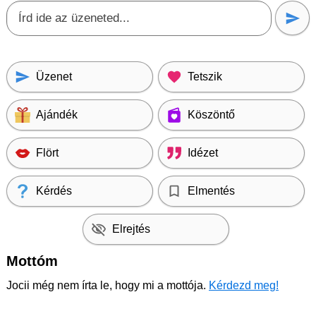
Üzenet
Tetszik
Ajándék
Köszöntő
Flört
Idézet
Kérdés
Elmentés
Elrejtés
Mottóm
Jocii még nem írta le, hogy mi a mottója.
Kérdezd meg!