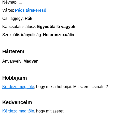
Névnap:
...
Város:
Pécs társkereső
Csillagjegy:
Rák
Kapcsolati státusz:
Egyedülálló vagyok
Szexuális irányultság:
Heteroszexuális
Hátterem
Anyanyelv:
Magyar
Hobbijaim
Kérdezd meg tőle
, hogy mik a hobbijai. Mit szeret csinálni?
Kedvenceim
Kérdezd meg tőle
, hogy mit szeret.