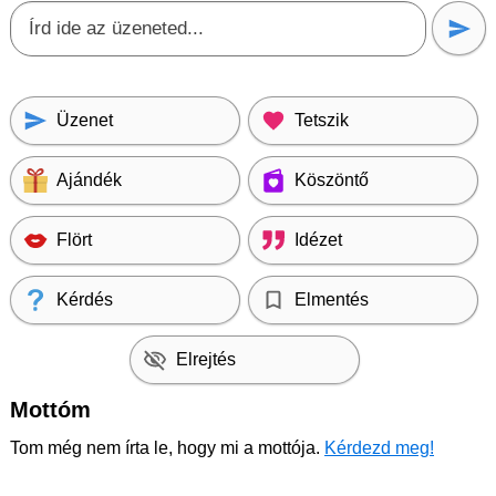
Üzenet
Tetszik
Ajándék
Köszöntő
Flört
Idézet
Kérdés
Elmentés
Elrejtés
Mottóm
Tom még nem írta le, hogy mi a mottója.
Kérdezd meg!