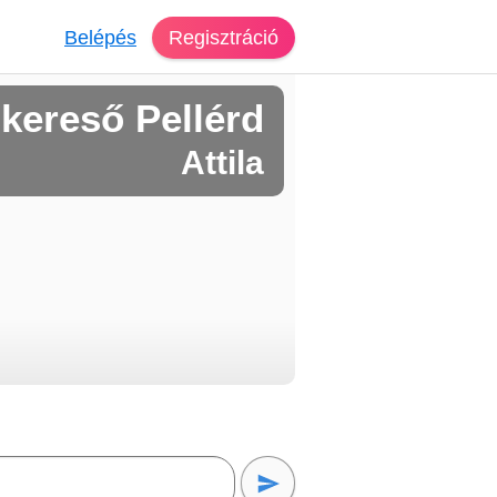
Belépés
Regisztráció
kereső Pellérd
Attila