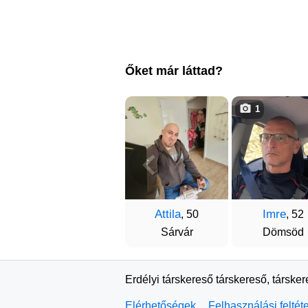
Őket már láttad?
1
Attila
Imre
, 50
, 52
Sárvár
Dömsöd
Erdélyi társkereső társkereső, társke
Elérhetőségek
Felhasználási feltét