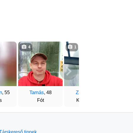
4
1
3
n
Tamás
Zoltán
Moln
, 55
, 48
, 58
s
Fót
Kaposvár
Tisza
Társkereső tippek