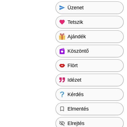
Üzenet
Tetszik
Ajándék
Köszöntő
Flört
Idézet
Kérdés
Elmentés
Elrejtés