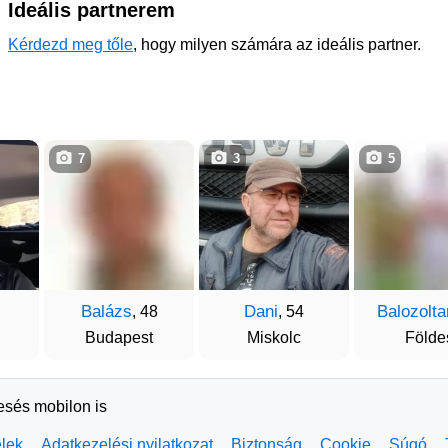
Ideális partnerem
Kérdezd meg tőle
, hogy milyen számára az ideális partner.
7
3
5
Balázs
Dani
Balozolta
, 48
, 54
Budapest
Miskolc
Földe
resés mobilon is
elek
Adatkezelési nyilatkozat
Biztonság
Cookie
Súgó