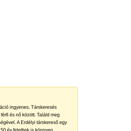
tráció ingyenes. Társkeresés
férfi és nő között. Találd meg
égével. A Erdélyi társkereső egy
50 év felettiek is könnyen