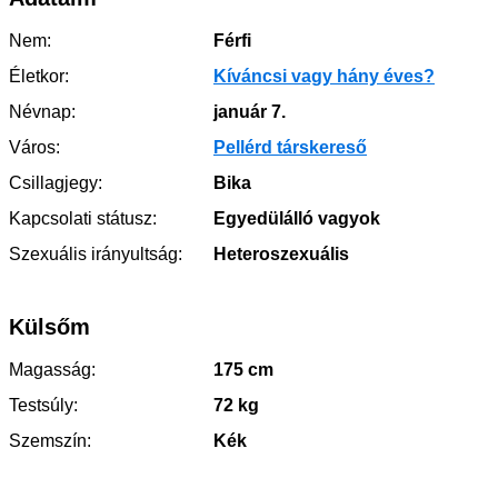
Nem:
Férfi
Életkor:
Kíváncsi vagy hány éves?
Névnap:
január 7.
Város:
Pellérd társkereső
Csillagjegy:
Bika
Kapcsolati státusz:
Egyedülálló vagyok
Szexuális irányultság:
Heteroszexuális
Külsőm
Magasság:
175 cm
Testsúly:
72 kg
Szemszín:
Kék