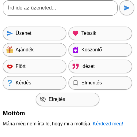
Üzenet
Tetszik
Ajándék
Köszöntő
Flört
Idézet
Kérdés
Elmentés
Elrejtés
Mottóm
Mária még nem írta le, hogy mi a mottója.
Kérdezd meg!