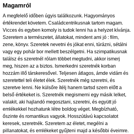
Magamról
A megfelelő időben úgyis találkozunk. Hagyományos
értékrendet követem. Családcentrikusnak tartom magam.
Vicces és egyben komoly is tudok lenni ha a helyzet kívánja.
Szeretem a természetet, állatokat, mindent ami jó : film,
zene, könyv. Szeretek nevetni és jókat enni, túrázni, sétálni
vagy egy pohár bor mellett beszélgetni. Ha szimpatikusnak
találsz és szeretnél rólam többet megtudni, akkor ismerj
meg, hiszen az a biztos. Ismerkedni szeretnék korban
hozzám illő társkeresővel. Teljesen átlagos, ámde vidám és
szeretettel teli életet élek. Szeretnék még szeretni, és
szeretve lenni. Ne külsőre ítélj hanem tartsd szem előtt a
belső értékeket is. Szeretnék megismerni egy másik lelket,
valakit, aki hajlandó megosztani, szeretni, és együtt jó
emlékekkel hozhatunk létre boldog véget. Megbízható,
őszinte és romantikus vagyok. Hosszútávú kapcsolatot
keresek, szeretnék. Szeretem az életet, megélni a
pillanatokat, és emlékeket gyűjteni majd a későbbi éveimre.