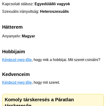
Kapcsolati státusz:
Egyedülálló vagyok
Szexuális irányultság:
Heteroszexuális
Hátterem
Anyanyelv:
Magyar
Hobbijaim
Kérdezd meg tőle
, hogy mik a hobbijai. Mit szeret csinálni?
Kedvenceim
Kérdezd meg tőle
, hogy mit szeret.
Komoly társkeresés a Páratlan
társkeresőn