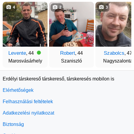
4
2
3
Levente
Robert
Szabolcs
, 44
, 44
, 47
Marosvásárhely
Szaniszló
Nagyszalonta
Erdélyi társkereső társkereső, társkeresés mobilon is
Elérhetőségek
Felhasználási feltételek
Adatkezelési nyilatkozat
Biztonság