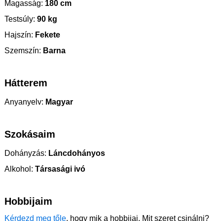
Magasság:
180 cm
Testsúly:
90 kg
Hajszín:
Fekete
Szemszín:
Barna
Hátterem
Anyanyelv:
Magyar
Szokásaim
Dohányzás:
Láncdohányos
Alkohol:
Társasági ivó
Hobbijaim
Kérdezd meg tőle
, hogy mik a hobbijai. Mit szeret csinálni?