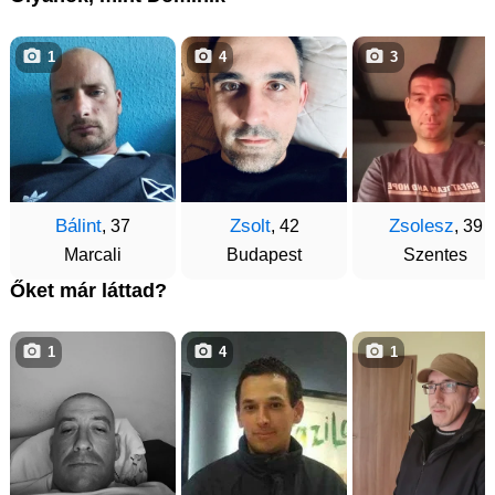
1
4
3
Bálint
Zsolt
Zsolesz
, 37
, 42
, 39
Marcali
Budapest
Szentes
Őket már láttad?
1
4
1