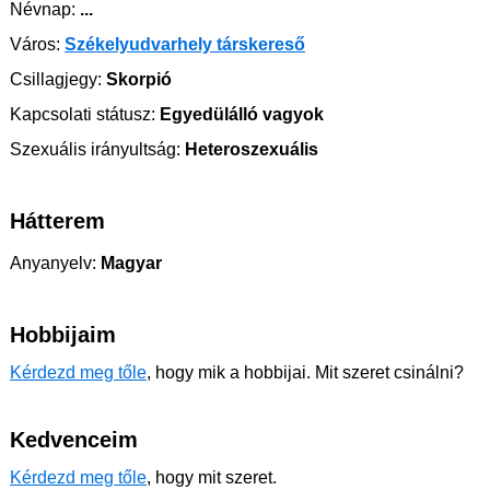
Névnap:
...
Város:
Székelyudvarhely társkereső
Csillagjegy:
Skorpió
Kapcsolati státusz:
Egyedülálló vagyok
Szexuális irányultság:
Heteroszexuális
Hátterem
Anyanyelv:
Magyar
Hobbijaim
Kérdezd meg tőle
, hogy mik a hobbijai. Mit szeret csinálni?
Kedvenceim
Kérdezd meg tőle
, hogy mit szeret.