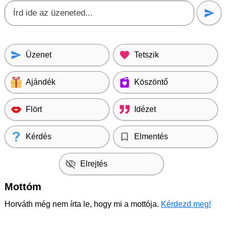
Üzenet
Tetszik
Ajándék
Köszöntő
Flört
Idézet
Kérdés
Elmentés
Elrejtés
Mottóm
Horváth még nem írta le, hogy mi a mottója.
Kérdezd meg!