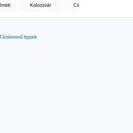
émeti
Kolozsvár
Csíkszereda
Marosvá
Társkereső tippek