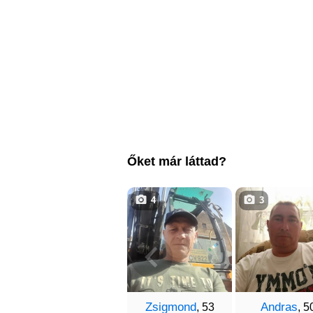
Őket már láttad?
4
3
Zsigmond
Andras
, 53
, 5