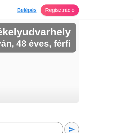
Belépés
Regisztráció
ékelyudvarhely
ván, 48 éves, férfi