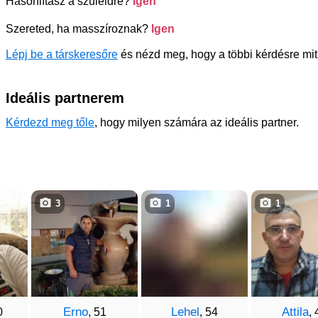
Hasonlítasz a szüleidre?
Igen
Szereted, ha masszíroznak?
Igen
Lépj be a társkeresőre
és nézd meg, hogy a többi kérdésre mit 
Ideális partnerem
Kérdezd meg tőle
, hogy milyen számára az ideális partner.
3
1
1
Erno
Lehel
Attila
0
, 51
, 54
, 