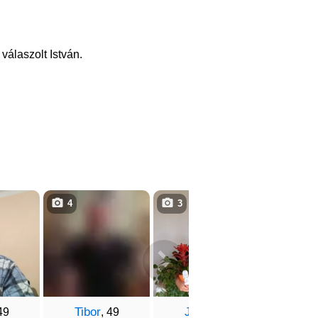
válaszolt István.
4
3
3
Tibor
Jocó
Dezs
49
, 49
, 53