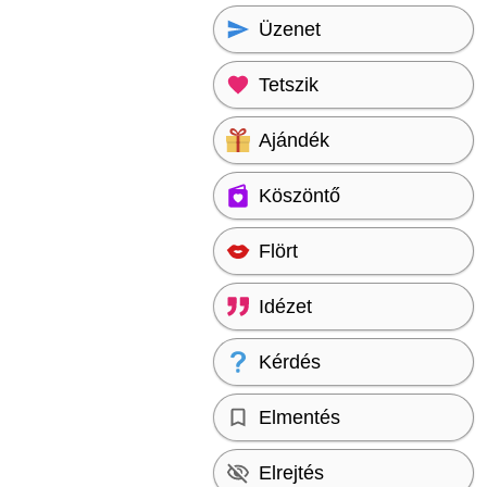
Üzenet
Tetszik
Ajándék
Köszöntő
Flört
Idézet
Kérdés
Elmentés
Elrejtés