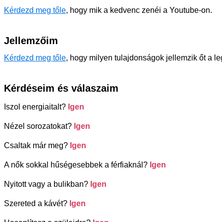
Kérdezd meg tőle
, hogy mik a kedvenc zenéi a Youtube-on.
Jellemzőim
Kérdezd meg tőle
, hogy milyen tulajdonságok jellemzik őt a l
Kérdéseim és válaszaim
Iszol energiaitalt?
Igen
Nézel sorozatokat?
Igen
Csaltak már meg?
Igen
A nők sokkal hűségesebbek a férfiaknál?
Igen
Nyitott vagy a bulikban?
Igen
Szereted a kávét?
Igen