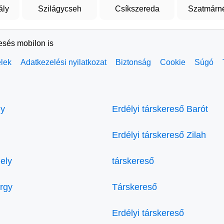
ály
Szilágycseh
Csíkszereda
Szatmárn
resés mobilon is
elek
Adatkezelési nyilatkozat
Biztonság
Cookie
Súgó
ly
Erdélyi társkereső Barót
Erdélyi társkereső Zilah
ely
társkereső
örgy
Társkereső
Erdélyi társkereső