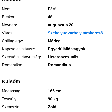
Nem:
Férfi
Életkor:
48
Névnap:
augusztus 20.
Város:
Székelyudvarhely társkereső
Csillagjegy:
Mérleg
Kapcsolati státusz:
Egyedülálló vagyok
Szexuális irányultság:
Heteroszexuális
Romantika:
Romantikus
Külsőm
Magasság:
165 cm
Testsúly:
90 kg
Szemszín:
Zöld