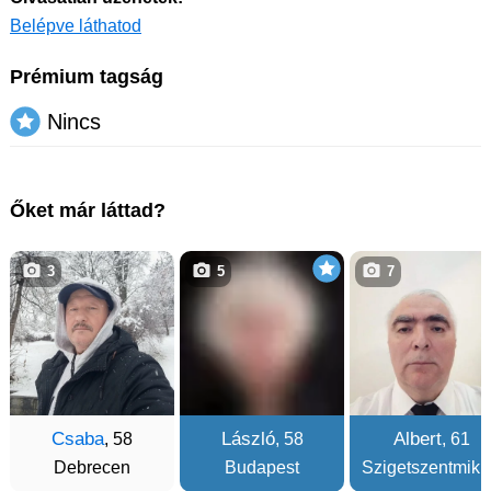
Belépve láthatod
Prémium tagság
Nincs
Őket már láttad?
3
5
7
Csaba
László
Albert
, 58
, 58
, 61
Debrecen
Budapest
Szigetszentmikl