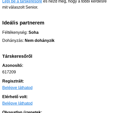
Lépj be a társkeresőre
és nézd meg, hogy a többi kérdésre
mit válaszolt Senior.
Ideális partnerem
Féltékenység:
Soha
Dohányzás:
Nem dohányzik
Társkeresőről
Azonosító:
617209
Regisztrált:
Belépve láthatod
Elérhető volt:
Belépve láthatod
Olvasatlan üzenetek: