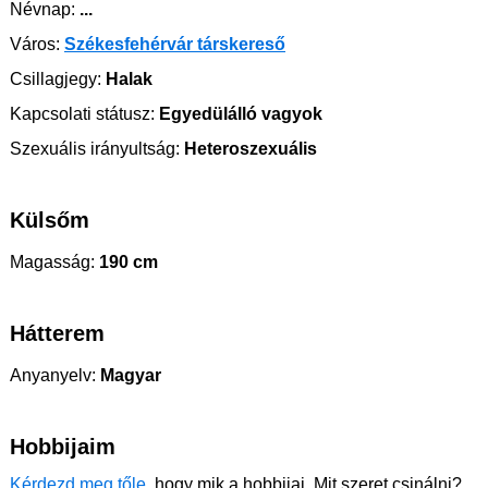
Névnap:
...
Város:
Székesfehérvár társkereső
Csillagjegy:
Halak
Kapcsolati státusz:
Egyedülálló vagyok
Szexuális irányultság:
Heteroszexuális
Külsőm
Magasság:
190 cm
Hátterem
Anyanyelv:
Magyar
Hobbijaim
Kérdezd meg tőle
, hogy mik a hobbijai. Mit szeret csinálni?