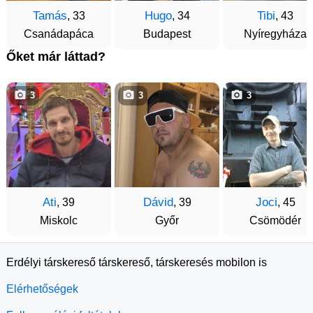
Tamás
Hugo
Tibi
, 33
, 34
, 43
Csanádapáca
Budapest
Nyíregyháza
Őket már láttad?
3
3
3
Ati
Dávid
Joci
, 39
, 39
, 45
Miskolc
Győr
Csömödér
Erdélyi társkereső társkereső, társkeresés mobilon is
Elérhetőségek