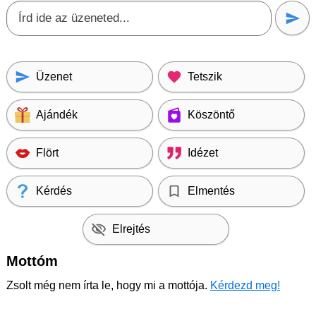
Üzenet
Tetszik
Ajándék
Köszöntő
Flört
Idézet
Kérdés
Elmentés
Elrejtés
Mottóm
Zsolt még nem írta le, hogy mi a mottója.
Kérdezd meg!