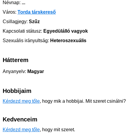
Névnap:
...
Város:
Torda társkereső
Csillagjegy:
Szűz
Kapcsolati státusz:
Egyedülálló vagyok
Szexuális irányultság:
Heteroszexuális
Hátterem
Anyanyelv:
Magyar
Hobbijaim
Kérdezd meg tőle
, hogy mik a hobbijai. Mit szeret csinálni?
Kedvenceim
Kérdezd meg tőle
, hogy mit szeret.