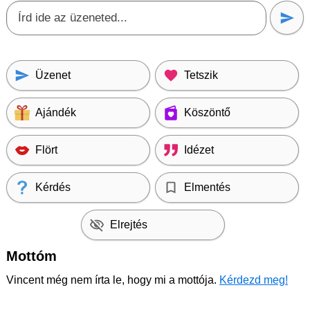
Üzenet
Tetszik
Ajándék
Köszöntő
Flört
Idézet
Kérdés
Elmentés
Elrejtés
Mottóm
Vincent még nem írta le, hogy mi a mottója.
Kérdezd meg!