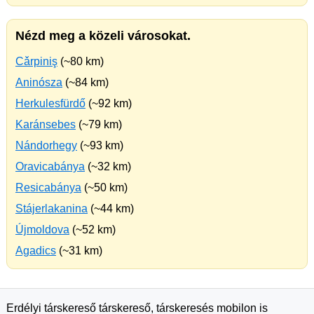
Nézd meg a közeli városokat.
Cǎrpiniş
(~80 km)
Aninósza
(~84 km)
Herkulesfürdő
(~92 km)
Karánsebes
(~79 km)
Nándorhegy
(~93 km)
Oravicabánya
(~32 km)
Resicabánya
(~50 km)
Stájerlakanina
(~44 km)
Újmoldova
(~52 km)
Agadics
(~31 km)
Erdélyi társkereső társkereső, társkeresés mobilon is