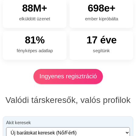
88M+
698e+
elküldött üzenet
ember kipróbálta
81%
17 éve
fényképes adatlap
segítünk
Ingyenes regisztráció
Valódi társkeresők, valós profilok
Akit keresek