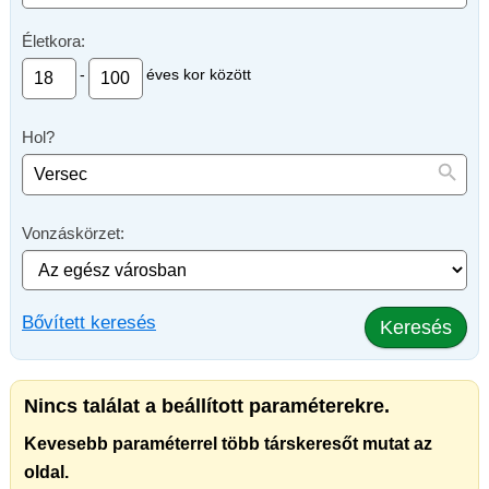
Életkora:
-
éves kor között
Hol?
Vonzáskörzet:
Bővített keresés
Keresés
Nincs találat a beállított paraméterekre.
Kevesebb paraméterrel több társkeresőt mutat az
oldal.