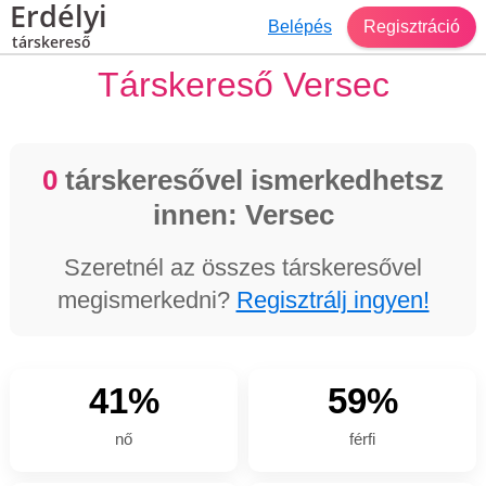
Erdélyi
Belépés
Regisztráció
társkereső
Társkereső Versec
0
társkeresővel ismerkedhetsz
innen: Versec
Szeretnél az összes társkeresővel
megismerkedni?
Regisztrálj ingyen!
41%
59%
nő
férfi