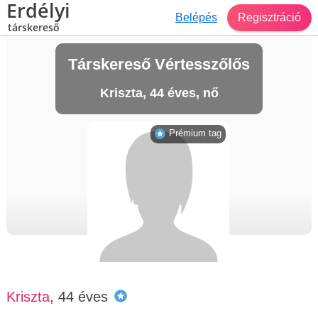
Erdélyi
Belépés
Regisztráció
társkereső
Társkereső Vértesszőlős
Kriszta, 44 éves, nő
Prémium tag
Kriszta
, 44 éves