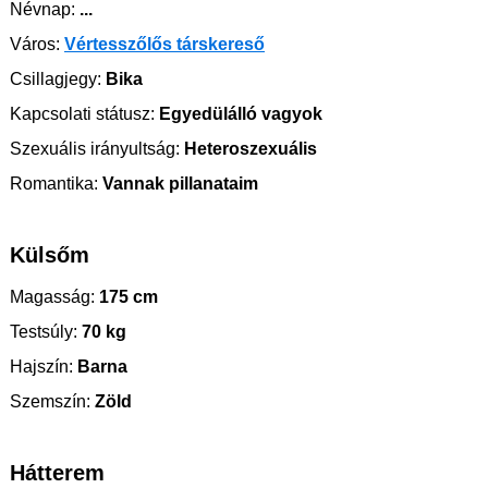
Névnap:
...
Város:
Vértesszőlős társkereső
Csillagjegy:
Bika
Kapcsolati státusz:
Egyedülálló vagyok
Szexuális irányultság:
Heteroszexuális
Romantika:
Vannak pillanataim
Külsőm
Magasság:
175 cm
Testsúly:
70 kg
Hajszín:
Barna
Szemszín:
Zöld
Hátterem