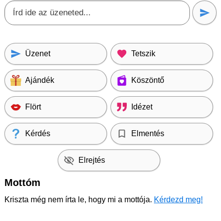
Üzenet
Tetszik
Ajándék
Köszöntő
Flört
Idézet
Kérdés
Elmentés
Elrejtés
Mottóm
Kriszta még nem írta le, hogy mi a mottója.
Kérdezd meg!