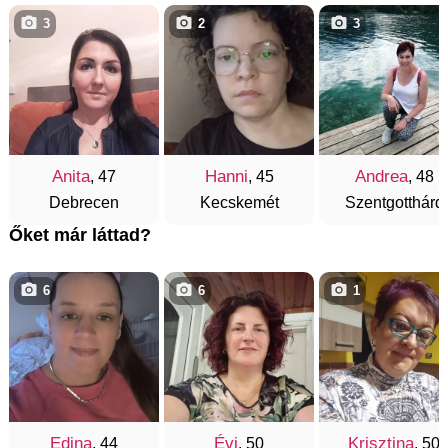
3
2
3
Anita
Hanni
Andrea
, 47
, 45
, 48
Debrecen
Kecskemét
Szentgotthárd
Őket már láttad?
6
6
1
Edina
Évi
Krisztina
, 44
, 50
, 50