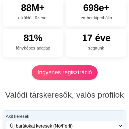
88M+
698e+
elküldött üzenet
ember kipróbálta
81%
17 éve
fényképes adatlap
segítünk
Ingyenes regisztráció
Valódi társkeresők, valós profilok
Akit keresek