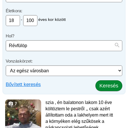
Életkora:
-
éves kor között
Hol?
Vonzáskörzet:
Bővített keresés
Keresés
szia , én balatonon lakom 10 éve
7
költöztem le pestről ,, csak azért
állítottam oda a lakhelyem mert itt
a környéken elég szűkösek a
párkapcsolati lehetőségek,,