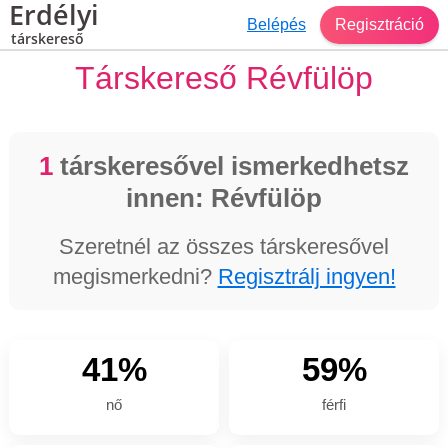
Erdélyi
Belépés
Regisztráció
társkereső
Társkereső Révfülöp
1
társkeresővel ismerkedhetsz
innen: Révfülöp
Szeretnél az összes társkeresővel
megismerkedni?
Regisztrálj ingyen!
41%
59%
nő
férfi