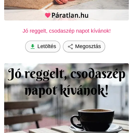
Jó reggelt, csodaszép napot kívánok!
Letöltés
Megosztás