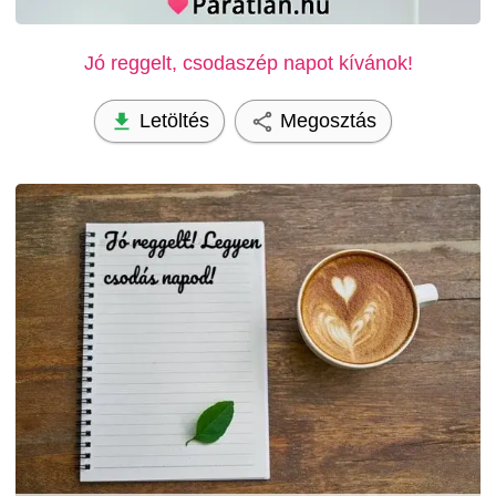
Jó reggelt, csodaszép napot kívánok!
Letöltés
Megosztás