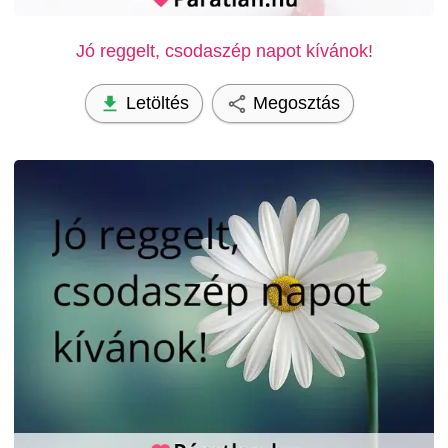
Jó reggelt, csodaszép napot kívánok!
Letöltés
Megosztás