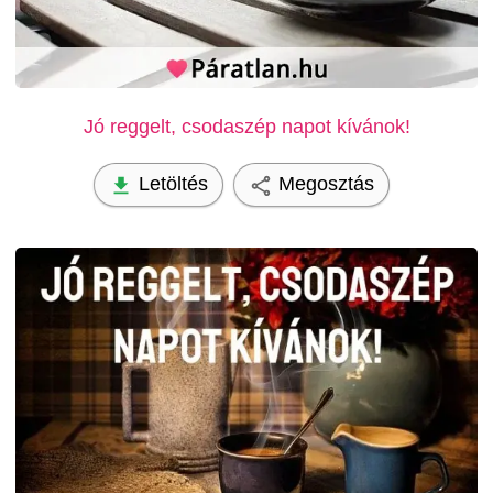
Jó reggelt, csodaszép napot kívánok!
Letöltés
Megosztás