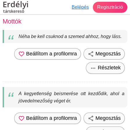
Erdélyi
Belépés
Regisztráció
társkereső
Mottók
Néha be kell csuknod a szemed ahhoz, hogy láss.
Beállítom a profilomra
Megosztás
Részletek
A kegyetlenség beismerése ott kezdődik, ahol a
jövedelmezőség véget ér.
Beállítom a profilomra
Megosztás