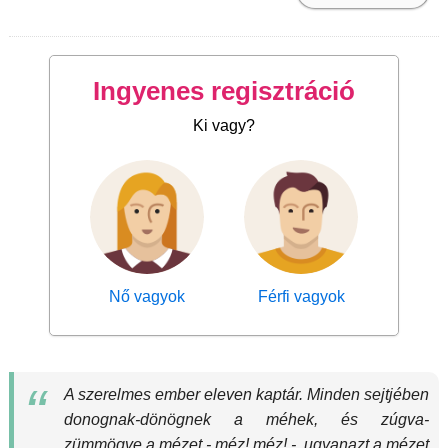
Ingyenes regisztráció
Ki vagy?
Nő vagyok
Férfi vagyok
A szerelmes ember eleven kaptár. Minden sejtjében
donognak-dönögnek a méhek, és zúgva-
zümmögve a mézet - méz! méz! -, ugyanazt a mézet