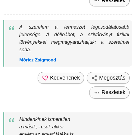
Részletek
A szerelem a természet legcsodálatosabb
jelensége. A délibábot, a szivárványt fizikai
törvényekkel megmagyarázhatjuk: a szerelmet
soha.
Móricz Zsigmond
Kedvencnek
Megosztás
Részletek
Mindenkinek ismeretlen
a másik, - csak akkor
enyém az agyad játéka is,