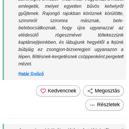
emlegetik, melyet egyetlen bűvös kehelyről
gyűjtenek. Rajongó rajokban köröznek körülötte,
sziromról sziromra másznak, bele-
belebocsátkoznak, hogy újra ugyanazzal az
elédesülő rögeszmével töltekezzünk
kaptársejtjeinkben, és lábujjunk hegyétől a fejünk
búbjáig ez zsongjon-bizseregjen ugyanazon a
lépen, féltésnek-kergetésnek csöppenként pergetett
mézet.
Határ Győző
Kedvencnek
Megosztás
Részletek