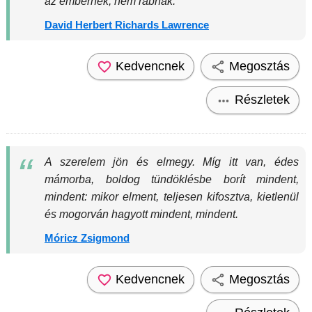
az embernek, nem rabnak.
David Herbert Richards Lawrence
Kedvencnek
Megosztás
Részletek
A szerelem jön és elmegy. Míg itt van, édes
mámorba, boldog tündöklésbe borít mindent,
mindent: mikor elment, teljesen kifosztva, kietlenül
és mogorván hagyott mindent, mindent.
Móricz Zsigmond
Kedvencnek
Megosztás