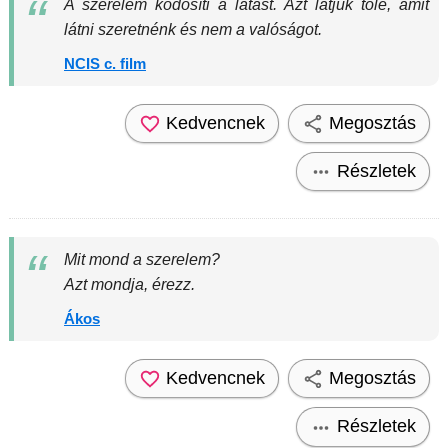
A szerelem ködösíti a látást. Azt látjuk tőle, amit
látni szeretnénk és nem a valóságot.
NCIS c. film
Kedvencnek
Megosztás
Részletek
Mit mond a szerelem?
Azt mondja, érezz.
Ákos
Kedvencnek
Megosztás
Részletek