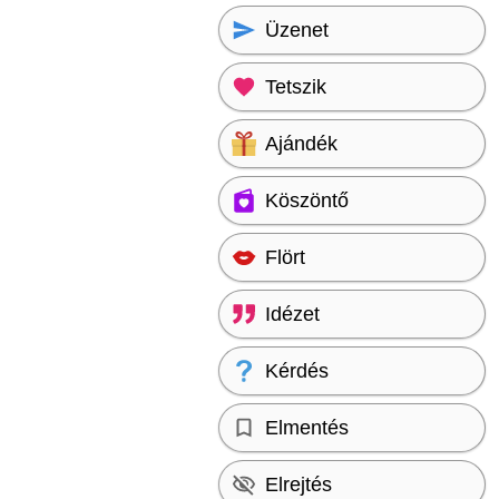
Üzenet
Tetszik
Ajándék
Köszöntő
Flört
Idézet
Kérdés
Elmentés
Elrejtés