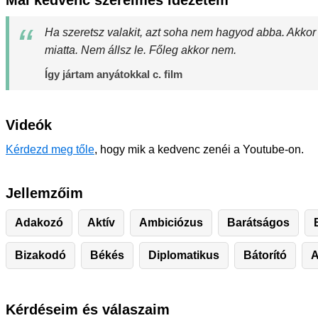
Mai kedvenc szerelmes idézetem
Ha szeretsz valakit, azt soha nem hagyod abba. Akkor
miatta. Nem állsz le. Főleg akkor nem.
Így jártam anyátokkal c. film
Videók
Kérdezd meg tőle
, hogy mik a kedvenc zenéi a Youtube-on.
Jellemzőim
Adakozó
Aktív
Ambiciózus
Barátságos
Bizakodó
Békés
Diplomatikus
Bátorító
A
Kérdéseim és válaszaim