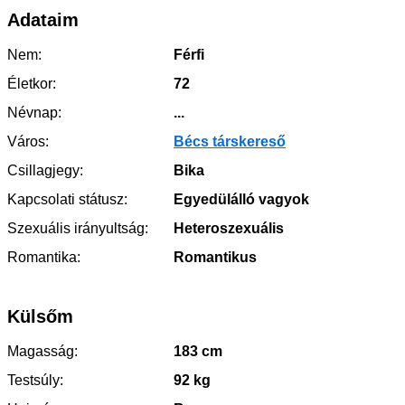
Adataim
Nem:
Férfi
Életkor:
72
Névnap:
...
Város:
Bécs társkereső
Csillagjegy:
Bika
Kapcsolati státusz:
Egyedülálló vagyok
Szexuális irányultság:
Heteroszexuális
Romantika:
Romantikus
Külsőm
Magasság:
183 cm
Testsúly:
92 kg