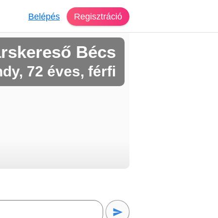
Belépés
Regisztráció
rskereső Bécs
dy, 72 éves, férfi