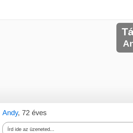
Tá
An
Andy
, 72 éves