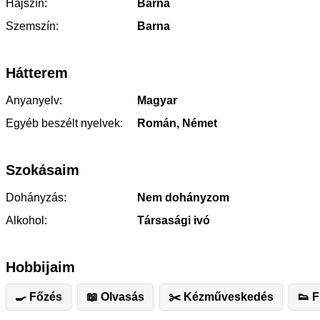
Hajszín:
Barna
Szemszín:
Barna
Hátterem
Anyanyelv:
Magyar
Egyéb beszélt nyelvek:
Román, Német
Szokásaim
Dohányzás:
Nem dohányzom
Alkohol:
Társasági ivó
Hobbijaim
🍳 Főzés
📖 Olvasás
✂️ ️Kézműveskedés
👟 