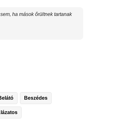
 sem, ha mások őrültnek tartanak
Belátó
Beszédes
lázatos