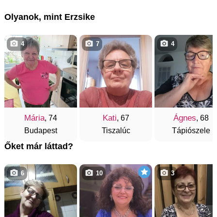
Olyanok, mint Erzsike
4
7
4
Mária
Kati
Ágnes
, 74
, 67
, 68
Budapest
Tiszalúc
Tápiószele
Őket már láttad?
6
10
3