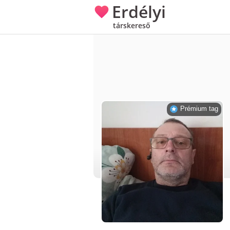
Erdélyi
társkereső
Prémium tag