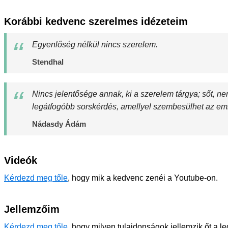
Korábbi kedvenc szerelmes idézeteim
Egyenlőség nélkül nincs szerelem.
Stendhal
Nincs jelentősége annak, ki a szerelem tárgya; sőt, n
legátfogóbb sorskérdés, amellyel szembesülhet az em
Nádasdy Ádám
Videók
Kérdezd meg tőle
, hogy mik a kedvenc zenéi a Youtube-on.
Jellemzőim
Kérdezd meg tőle
, hogy milyen tulajdonságok jellemzik őt a l