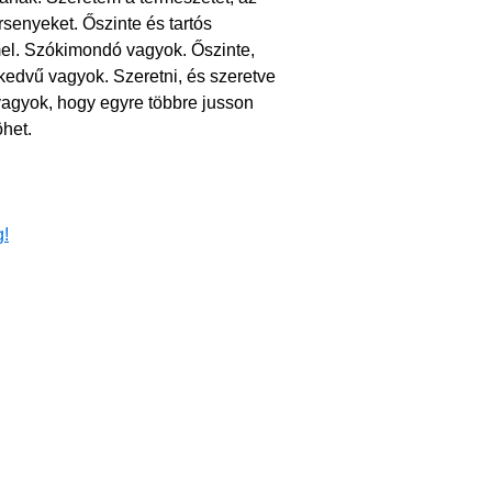
rsenyeket. Őszinte és tartós
el. Szókimondó vagyok. Őszinte,
ókedvű vagyok. Szeretni, és szeretve
 vagyok, hogy egyre többre jusson
öhet.
!