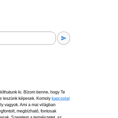
kíthatunk ki. Bízom benne, hogy Te
bbre leszünk képesek. Komoly
kapcsolat
ly vagyok. Ami a mai világban
megfontolt, megbízható, fontosak
tanak. Szeretem a természetet, az