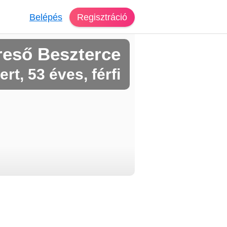
Belépés
Regisztráció
reső Beszterce
rt, 53 éves, férfi