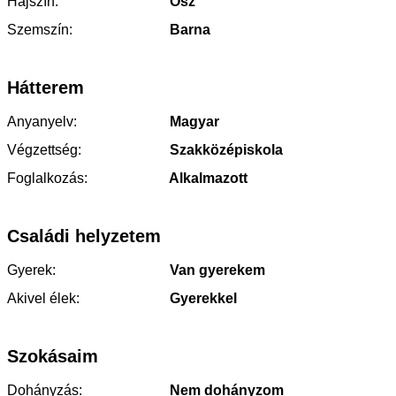
Hajszín:
Ősz
Szemszín:
Barna
Hátterem
Anyanyelv:
Magyar
Végzettség:
Szakközépiskola
Foglalkozás:
Alkalmazott
Családi helyzetem
Gyerek:
Van gyerekem
Akivel élek:
Gyerekkel
Szokásaim
Dohányzás:
Nem dohányzom