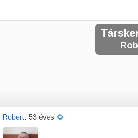
Társke
Robe
Robert
, 53 éves