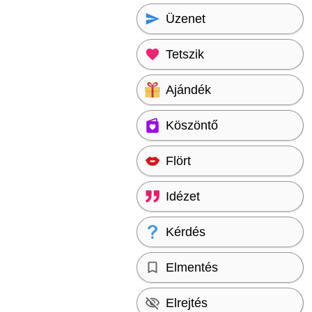
Üzenet
Tetszik
Ajándék
Köszöntő
Flört
Idézet
Kérdés
Elmentés
Elrejtés