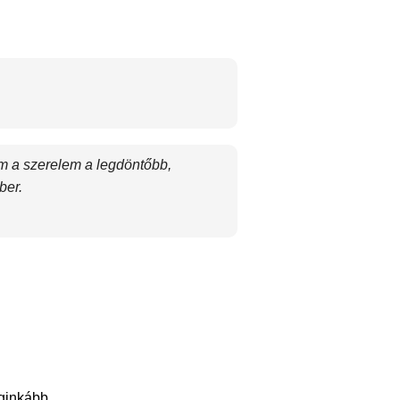
em a szerelem a legdöntőbb,
ber.
eginkább.