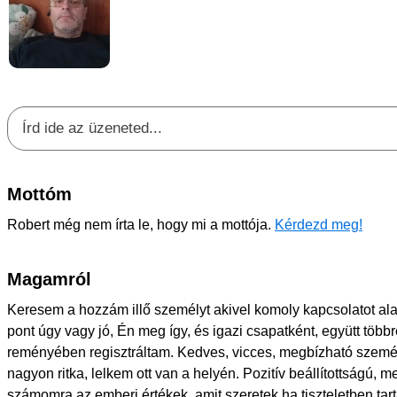
Mottóm
Robert még nem írta le, hogy mi a mottója.
Kérdezd meg!
Magamról
Keresem a hozzám illő személyt akivel komoly kapcsolatot ala
pont úgy vagy jó, Én meg így, és igazi csapatként, együtt tö
reményében regisztráltam. Kedves, vicces, megbízható szemé
nagyon ritka, lelkem ott van a helyén. Pozitív beállítottságú, 
számomra az emberi értékek, amit szeretek ha tiszteletben tar