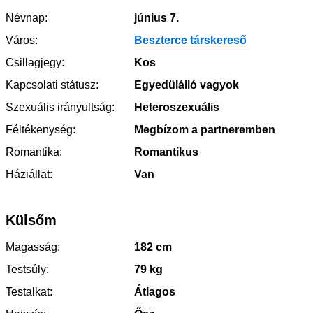
Névnap:
június 7.
Város:
Beszterce társkereső
Csillagjegy:
Kos
Kapcsolati státusz:
Egyedülálló vagyok
Szexuális irányultság:
Heteroszexuális
Féltékenység:
Megbízom a partneremben
Romantika:
Romantikus
Háziállat:
Van
Külsőm
Magasság:
182 cm
Testsúly:
79 kg
Testalkat:
Átlagos