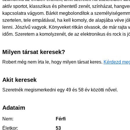
aktív sportot, klasszikus és pihentető zenét, színházat, hangve
kapcsolatra vágyom. Bárkit megbolondítok a személyiségemm
szertelen, tele empátiával, ha kell komoly, de alapjába véve j
lenni. Jószívű vagyok. Könyveket ritkán olvasok, de már rajta
időm. Szeretem a komolyzenét, de az elektronikus és rock is j
Milyen társat keresek?
Robert még nem írta le, hogy milyen társat keres.
Kérdezd meg
Akit keresek
Szeretnék megismerkedni egy 49 és 58 év közötti nővel.
Adataim
Nem:
Férfi
Életkor:
53