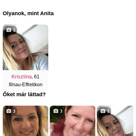
Olyanok, mint Anita
1
Krisztina
, 61
Illnau-Effretikon
Őket már láttad?
3
3
1