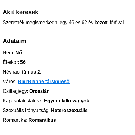
Akit keresek
Szeretnék megismerkedni egy 46 és 62 év közötti férfival.
Adataim
Nem:
Nő
Életkor:
56
Névnap:
június 2.
Város:
Biel/Bienne társkereső
Csillagjegy:
Oroszlán
Kapcsolati státusz:
Egyedülálló vagyok
Szexuális irányultság:
Heteroszexuális
Romantika:
Romantikus