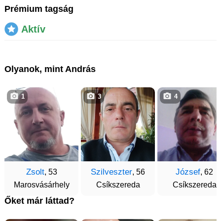
Prémium tagság
Aktív
Olyanok, mint András
1
3
4
Zsolt
Szilveszter
József
, 53
, 56
, 62
Marosvásárhely
Csíkszereda
Csíkszereda
Őket már láttad?