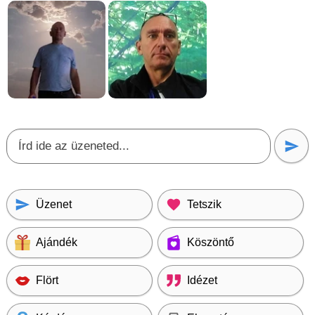
Üzenet
Tetszik
Ajándék
Köszöntő
Flört
Idézet