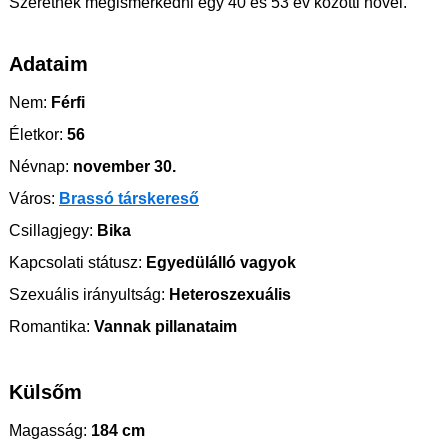
Szeretnék megismerkedni egy 40 és 53 év közötti nővel.
Adataim
Nem:
Férfi
Életkor:
56
Névnap:
november 30.
Város:
Brassó társkereső
Csillagjegy:
Bika
Kapcsolati státusz:
Egyedülálló vagyok
Szexuális irányultság:
Heteroszexuális
Romantika:
Vannak pillanataim
Külsőm
Magasság:
184 cm