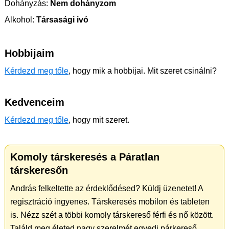
Dohányzás:
Nem dohányzom
Alkohol:
Társasági ivó
Hobbijaim
Kérdezd meg tőle
, hogy mik a hobbijai. Mit szeret csinálni?
Kedvenceim
Kérdezd meg tőle
, hogy mit szeret.
Komoly társkeresés a Páratlan
társkeresőn
András felkeltette az érdeklődésed? Küldj üzenetet! A
regisztráció ingyenes. Társkeresés mobilon és tableten
is. Nézz szét a többi komoly társkereső férfi és nő között.
Találd meg életed nagy szerelmét egyedi párkereső