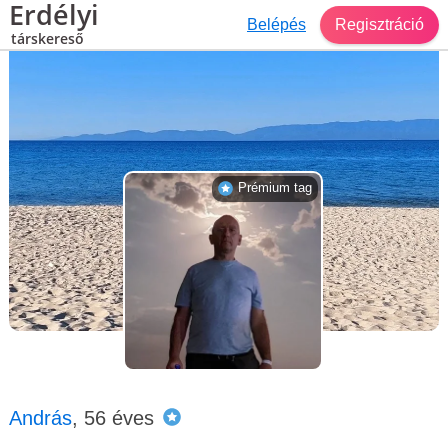
Erdélyi
Belépés
Regisztráció
társkereső
Társkereső Brassó
András, 56 éves, férfi
Prémium tag
András
, 56 éves