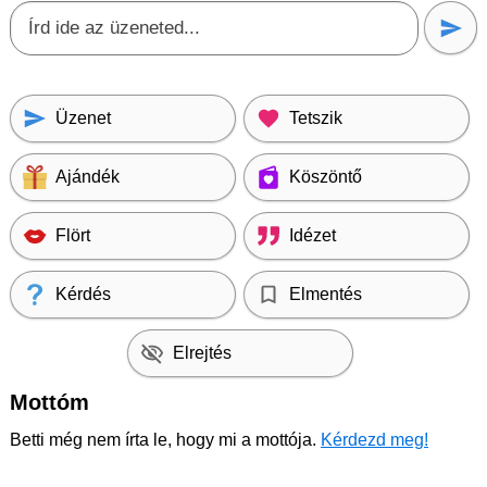
Üzenet
Tetszik
Ajándék
Köszöntő
Flört
Idézet
Kérdés
Elmentés
Elrejtés
Mottóm
Betti még nem írta le, hogy mi a mottója.
Kérdezd meg!