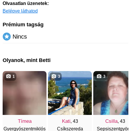
Olvasatlan üzenetek:
Belépve láthatod
Prémium tagság
Nincs
Olyanok, mint Betti
1
3
3
Tímea
Kati
Csilla
, 43
, 43
Gyergyószentmiklós
Csíkszereda
Sepsiszentgyör